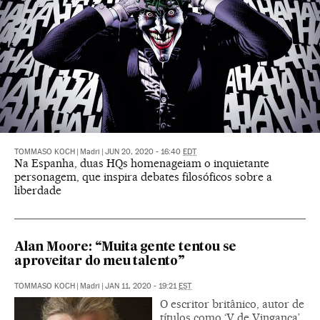
TOMMASO KOCH
|
Madri
|
JUN 20, 2020 - 16:40
EDT
Na Espanha, duas HQs homenageiam o inquietante
personagem, que inspira debates filosóficos sobre a
liberdade
Alan Moore: “Muita gente tentou se
aproveitar do meu talento”
TOMMASO KOCH
|
Madri
|
JAN 11, 2020 - 19:21
EST
O escritor britânico, autor de
títulos como ‘V de Vingança’