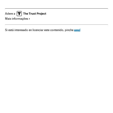
Discriminação
Violência policial
Abuso policial
Desigualdade social
Distúrbios raciais
Ativismo
Adere a
Mais informações
Religião
Assassinatos
Movimiento Black Lives Matter
aquí
Si está interesado en licenciar este contenido, pinche