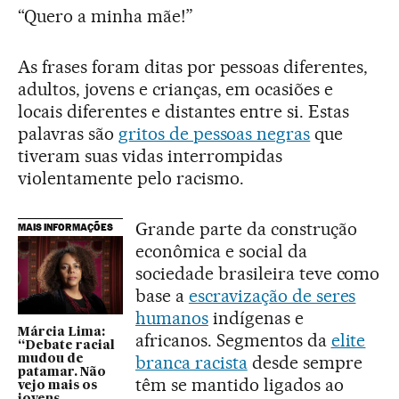
“Quero a minha mãe!”
As frases foram ditas por pessoas diferentes,
adultos, jovens e crianças, em ocasiões e
locais diferentes e distantes entre si. Estas
palavras são
gritos de pessoas negras
que
tiveram suas vidas interrompidas
violentamente pelo racismo.
Grande parte da construção
MAIS INFORMAÇÕES
econômica e social da
sociedade brasileira teve como
base a
escravização de seres
humanos
indígenas e
Márcia Lima:
africanos. Segmentos da
elite
“Debate racial
branca racista
desde sempre
mudou de
patamar. Não
têm se mantido ligados ao
vejo mais os