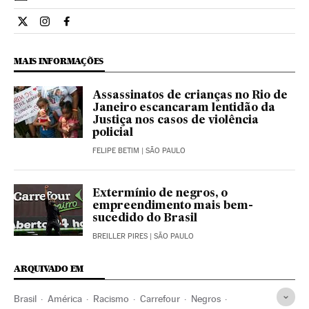
Opiniao El País Brasil en Twitter
Opiniao El País Brasil en Instagram
Opiniao El País Brasil en Facebook
MAIS INFORMAÇÕES
Assassinatos de crianças no Rio de
Janeiro escancaram lentidão da
Justiça nos casos de violência
policial
FELIPE BETIM
| SÃO PAULO
Extermínio de negros, o
empreendimento mais bem-
sucedido do Brasil
BREILLER PIRES
| SÃO PAULO
ARQUIVADO EM
Brasil
América
Racismo
Carrefour
Negros