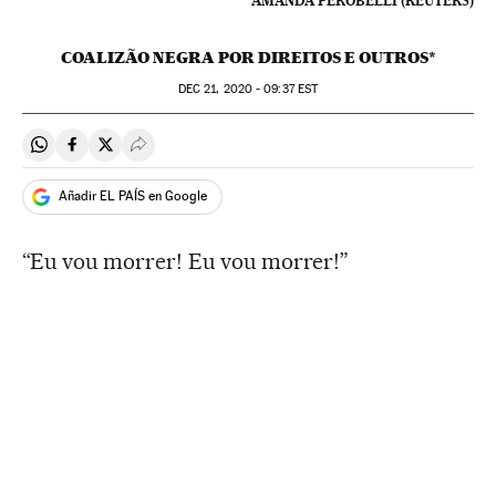
AMANDA PEROBELLI (REUTERS)
COALIZÃO NEGRA POR DIREITOS E OUTROS*
DEC
21, 2020 - 09:37
EST
Compartir en Whatsapp
Compartir en Facebook
Compartir en Twitter
Desplegar Redes Sociales
Añadir EL PAÍS en Google
“Eu vou morrer! Eu vou morrer!”