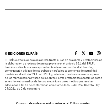
©
EDICIONES EL PAÍS
EL PAÍS BRASIL EN
EL PAÍS BRASI
EL PAÍS B
EL PA
EL PAÍS ejerce la oposición expresa frente al uso de sus obras y prestaciones en
la elaboración de revistas de prensa prevista en el artículo 32.1 del TRLPI;
también realiza la reserva expresa frente a la reproducción, distribución y
comunicación pública de sus trabajos y artículos sobre temas de actualidad
prevista en el artículo 33.1 del TRLPI; y, asimismo, realiza una reserva expresa
de las reproducciones y usos de las obras y otras prestaciones accesibles desde
este sitio web a medios de lectura mecánica u otros medios que resulten
adecuados a tal fin de conformidad con el artículo 67.3 del Real Decreto - ley
24/2021, de 2 de noviembre
Contacto
Venta de contenidos
Aviso legal
Política cookies