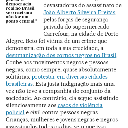
pensar a
devastadoras do assassinato de
democracia
real no Brasil
João Alberto Silveira Freitas
,
se o racismo
não for um
pelas forças de segurança
ponto central”
privada do supermercado
Carrefour, na cidade de Porto
Alegre. Beto foi vítima de um crime que
demonstra, em toda a sua crueldade, a
desumanização dos corpos negros no Brasil
.
Coube aos movimentos negros e pessoas
negras, como sempre, quase absolutamente
solitárias,
protestar em diversas cidades
brasileiras
. Esta justa indignação mais uma
vez não teve a companhia do conjunto da
sociedade. Ao contrário, ela segue assistindo
silenciosamente aos
casos de violência
policial
e civil contra pessoas negras.
Crianças, mulheres e jovens negras e negros
assassinados todos os dias, sem que isso