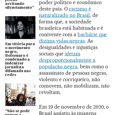
jovens
poder político e econômico
aceitando
deste país. O
racismo é
silenciamento”
naturalizado no Brasil
, de
forma que, a sociedade
brasileira está habituada e é
conivente com a
barbárie que
dizima vidas negras
. As
Em vitória para
desigualdades e injustiças
o movimento
negro,
sociais que
afetam
Bolsonaro é
desproporcionalmente a
condenado a
indenizar
população negra
, bem como o
jornalista
difamada nas
assassinato de pessoas negras,
redes
violento e corriqueiro, não
comovem, não mobilizam, não
revoltam.
Em 19 de novembro de 2020, o
“Não se pode
Brasil assistiu às imagens