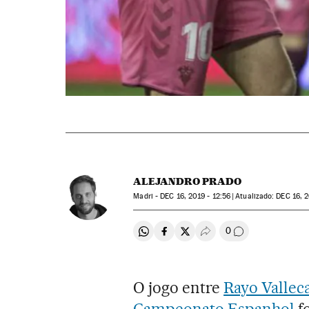
ALEJANDRO PRADO
Madri -
DEC
16, 2019 - 12:56
atualizado:
DEC
16, 2
0
Compartir en Whatsapp
Compartir en Facebook
Compartir en Twitter
Desplegar Redes Soci
Comentários
O jogo entre
Rayo Vallec