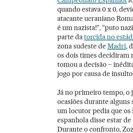
Campeonato Espanhol
f
quando estava 0 x 0, devi
atacante ucraniano Roman
é um nazista!”, “puto nazi
parte da
torcida no estád
zona sudeste de
Madri
, 
os dois times decidiram n
tomou a decisão – inédi
jogo por causa de insulto
Já no primeiro tempo, o 
ocasiões durante alguns 
um locutor pedia que os 
espanhola disse estar de
Durante o confronto, Zoz