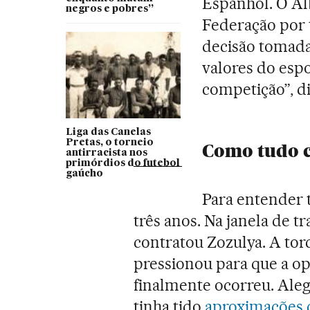
Espanhol. O Alb
negros e pobres”
Federação por 
decisão tomada
valores do esp
competição”, di
Liga das Canelas
Pretas, o torneio
Como tudo 
antirracista nos
primórdios do futebol
gaúcho
Para entender t
três anos. Na janela de t
contratou Zozulya. A tor
pressionou para que a op
finalmente ocorreu. Ale
tinha tido
aproximações c