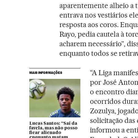
aparentemente alheio a t
entrava nos vestiários e
resposta aos coros. Enqu
Rayo, pedia cautela à tor
acharem necessário”, diss
enquanto todos se retira
“A Liga manife
MAIS INFORMAÇÕES
por José Anton
o encontro dian
ocorridos dura
Zozulya, jogado
solicitação das
Lucas Santos: “Saí da
informou a ent
favela, mas não posso
ficar alienado
enquanto matam