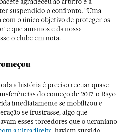
acete agradeceu ao árbitro e à
ter suspendido o confronto. “Uma
 com o único objetivo de proteger os
orte que amamos e da nossa
sse o clube em nota.
começou
oda a história é preciso recuar quase
ransferências do começo de 2017, o Rayo
cida imediatamente se mobilizou e
eração se frustrasse, algo que
gavam esses torcedores que o ucraniano
om a ultradireita
, haviam surgido