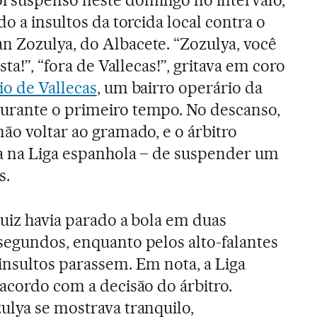
oi suspenso neste domingo no intervalo,
do a insultos da torcida local contra o
 Zozulya, do Albacete. “Zozulya, você
sta!”, “fora de Vallecas!”, gritava em coro
io de Vallecas
, um bairro operário da
durante o primeiro tempo. No descanso,
ão voltar ao gramado, e o árbitro
ta na Liga espanhola – de suspender um
s.
juiz havia parado a bola em duas
segundos, enquanto pelos alto-falantes
insultos parassem. Em nota, a Liga
 acordo com a decisão do árbitro.
ulya se mostrava tranquilo,