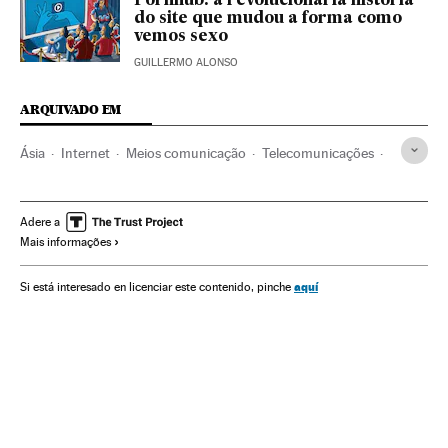
Pornhub: a revolucionária história
do site que mudou a forma como
vemos sexo
GUILLERMO ALONSO
ARQUIVADO EM
Ásia
Internet
Meios comunicação
Telecomunicações
Comunicação
Comunicações
Censura
Vídeo
Liberdade expressão
Suportes audiovisuais
Adere a
Mais informações
Audiovisuais
China
Produção audiovisual
Ásia oriental
Apps
Redes sociais
TikTok
aquí
Si está interesado en licenciar este contenido, pinche