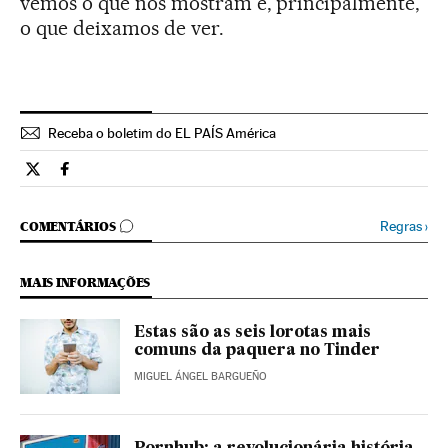
vemos o que nos mostram e, principalmente,
o que deixamos de ver.
Receba o boletim do EL PAÍS América
Tecnologia El País Brasil en Twitter
Tecnologia El País Brasil en Facebook
COMENTÁRIOS
Regras
›
COMENTÁRIOS
MAIS INFORMAÇÕES
Estas são as seis lorotas mais
comuns da paquera no Tinder
MIGUEL ÁNGEL BARGUEÑO