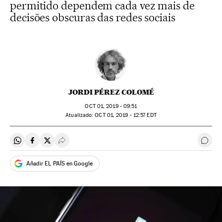
permitido dependem cada vez mais de
decisões obscuras das redes sociais
JORDI PÉREZ COLOMÉ
OCT
01, 2019 - 09:51
atualizado:
OCT
01, 2019 - 12:57
EDT
Compartir en Whatsapp
Compartir en Facebook
Compartir en Twitter
Desplegar Redes Sociales
Come
Añadir EL PAÍS en Google