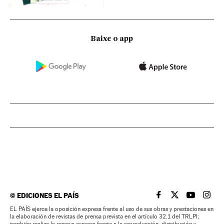
Baixe o app
©
EDICIONES EL PAÍS
EL PAÍS BRASIL EN
EL PAÍS BRASI
EL PAÍS B
EL PA
EL PAÍS ejerce la oposición expresa frente al uso de sus obras y prestaciones en
la elaboración de revistas de prensa prevista en el artículo 32.1 del TRLPI;