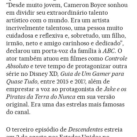
“Desde muito jovem, Cameron Boyce sonhou
em dividir seu extraordinário talento
artístico com o mundo. Era um artista
incrivelmente talentoso, uma pessoa muito
cuidadosa e reflexiva e, sobretudo, um filho,
irmão, neto e amigo carinhoso e dedicado”,
declarou um porta-voz da família à
ABC
. O
ator também atuou em filmes como
Controle
Absoluto
e teve tempo de protagonizar outra
série no Disney XD,
Guia de Um Gamer para
Quase Tudo
, entre 2015 e 2017, além de
emprestar a voz ao protagonista de
Jake e os
Piratas da Terra do Nunca
em sua versão
original. Era uma das estrelas mais famosas
do canal.
O terceiro episódio de
Descendentes
estreia
em 2 de agosto nos Estados Unidos no