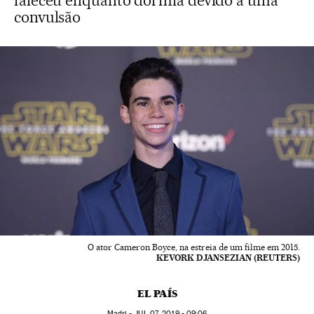
faleceu enquanto dormia devido a uma
convulsão
O ator Cameron Boyce, na estreia de um filme em 2015.
KEVORK DJANSEZIAN (REUTERS)
EL PAÍS
Madri -
JUL
07, 2019 - 09:06