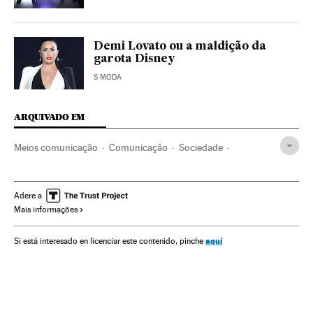
Demi Lovato ou a maldição da
garota Disney
S MODA
ARQUIVADO EM
Meios comunicação
Comunicação
Sociedade
Disney Channel
Obituários
Séries crianças
Mortes
Vítimas
Séries tv
Programa tv
Televisão
Adere a
Mais informações
Acontecimentos
Cameron Boyce
aquí
Si está interesado en licenciar este contenido, pinche