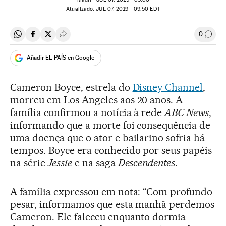
atualizado:
JUL
07, 2019 - 09:50
EDT
0
Compartir en Whatsapp
Compartir en Facebook
Compartir en Twitter
Desplegar Redes Sociales
Comen
Añadir EL PAÍS en Google
Cameron Boyce, estrela do
Disney Channel
,
morreu em Los Angeles aos 20 anos. A
família confirmou a notícia à rede
ABC News
,
informando que a morte foi consequência de
uma doença que o ator e bailarino sofria há
tempos. Boyce era conhecido por seus papéis
na série
Jessie
e na saga
Descendentes
.
A família expressou em nota: “Com profundo
pesar, informamos que esta manhã perdemos
Cameron. Ele faleceu enquanto dormia