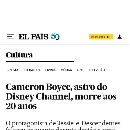
Pular para o conteúdo
SUSCRÍBETE
Cultura
CINEMA
LITERATURA
LIVROS
MÚSICA
ARTE
TELEVISÃO
Cameron Boyce, astro do
Disney Channel, morre aos
20 anos
O protagonista de ‘Jessie’ e ‘Descendentes’