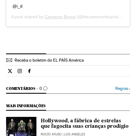
@i_d
A post shared by
Cameron Boyce
(@thecameronboyce) on
Jul 
Receba o boletim do EL PAÍS América
Cultura El País Brasil en Twitter
Cultura El País Brasil en Instagram
Cultura El País Brasil en Facebook
COMENTÁRIOS
Regras
›
COMENTÁRIOS
0
MAIS INFORMAÇÕES
Hollywood, a fábrica de estrelas
que fagocita suas crianças prodígio
ROCÍO AYUSO
| LOS ANGELES