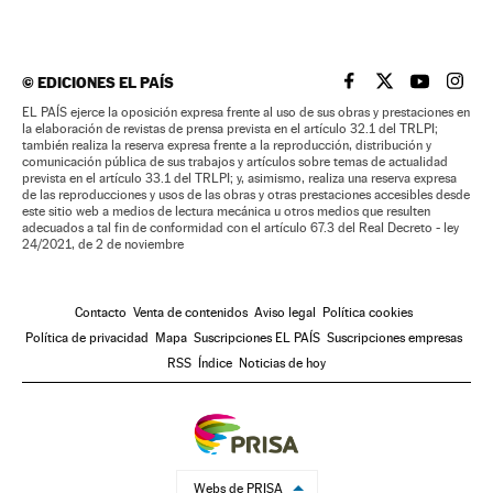
©
EDICIONES EL PAÍS
EL PAÍS BRASIL EN
EL PAÍS BRASI
EL PAÍS B
EL PA
EL PAÍS ejerce la oposición expresa frente al uso de sus obras y prestaciones en
la elaboración de revistas de prensa prevista en el artículo 32.1 del TRLPI;
también realiza la reserva expresa frente a la reproducción, distribución y
comunicación pública de sus trabajos y artículos sobre temas de actualidad
prevista en el artículo 33.1 del TRLPI; y, asimismo, realiza una reserva expresa
de las reproducciones y usos de las obras y otras prestaciones accesibles desde
este sitio web a medios de lectura mecánica u otros medios que resulten
adecuados a tal fin de conformidad con el artículo 67.3 del Real Decreto - ley
24/2021, de 2 de noviembre
Contacto
Venta de contenidos
Aviso legal
Política cookies
Política de privacidad
Mapa
Suscripciones EL PAÍS
Suscripciones empresas
RSS
Índice
Noticias de hoy
Webs de PRISA