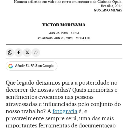
Homem refletido em vidro de carro em encontro do Clube do Opala.
Brasília, 2017.
GUSTAVO MINAS
VICTOR MORIYAMA
JUN
25, 2019 - 14:23
atualizado:
JUN
26, 2019 - 19:04
EDT
Compartir en Whatsapp
Compartir en Facebook
Compartir en Twitter
Desplegar Redes Sociales
Añadir EL PAÍS en Google
Que legado deixamos para a posteridade no
decorrer de nossas vidas? Quais memórias e
sentimentos evocamos nas pessoas
atravessadas e influenciadas pelo conjunto do
nosso trabalho? A
fotografia
é, e
provavelmente sempre será, uma das mais
importantes ferramentas de documentação