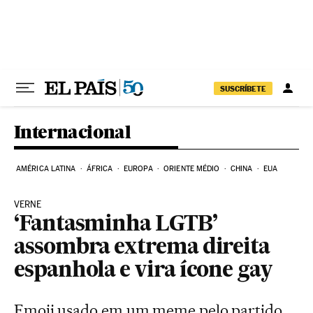
Pular para o conteúdo
SUSCRÍBETE
Internacional
AMÉRICA LATINA
ÁFRICA
EUROPA
ORIENTE MÉDIO
CHINA
EUA
VERNE
‘Fantasminha LGTB’
assombra extrema direita
espanhola e vira ícone gay
Emoji usado em um meme pelo partido