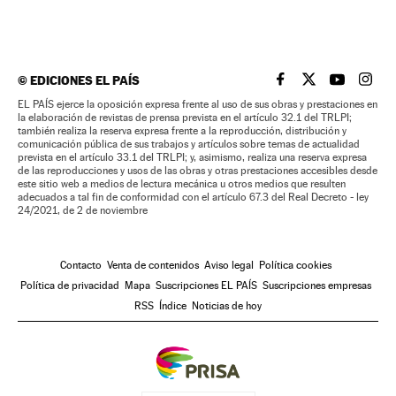
©
EDICIONES EL PAÍS
EL PAÍS BRASIL EN
EL PAÍS BRASI
EL PAÍS B
EL PA
EL PAÍS ejerce la oposición expresa frente al uso de sus obras y prestaciones en
la elaboración de revistas de prensa prevista en el artículo 32.1 del TRLPI;
también realiza la reserva expresa frente a la reproducción, distribución y
comunicación pública de sus trabajos y artículos sobre temas de actualidad
prevista en el artículo 33.1 del TRLPI; y, asimismo, realiza una reserva expresa
de las reproducciones y usos de las obras y otras prestaciones accesibles desde
este sitio web a medios de lectura mecánica u otros medios que resulten
adecuados a tal fin de conformidad con el artículo 67.3 del Real Decreto - ley
24/2021, de 2 de noviembre
Contacto
Venta de contenidos
Aviso legal
Política cookies
Política de privacidad
Mapa
Suscripciones EL PAÍS
Suscripciones empresas
RSS
Índice
Noticias de hoy