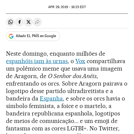
APR
29, 2019 - 16:23
EDT
Compartir en Whatsapp
Compartir en Facebook
Compartir en Twitter
Desplegar Redes Sociales
Añadir EL PAÍS en Google
Neste domingo, enquanto milhões de
espanhóis iam às urnas
, o
Vox
compartilhava
um polêmico meme que usava uma imagem
de Aragorn, de
O Senhor dos Anéis
,
enfrentando os orcs. Sobre Aragorn pairava o
logotipo desse partido ultradireitista e a
bandeira da
Espanha
, e sobre os orcs havia o
símbolo feminista, a foice e o martelo, a
bandeira republicana espanhola, logotipos
de meios de comunicação... e um emoji de
fantasma com as cores LGTBI+. No Twitter,