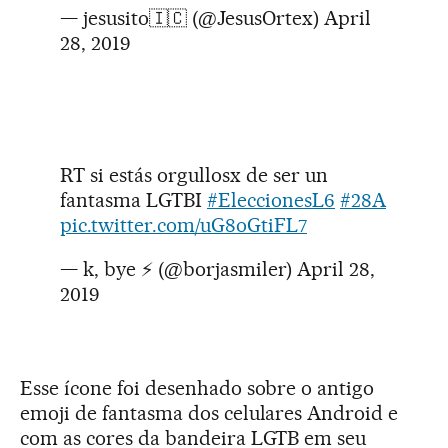
— jesusito🇮🇨 (@JesusOrtex)
April
28, 2019
RT si estás orgullosx de ser un
fantasma LGTBI
#EleccionesL6
#28A
pic.twitter.com/uG8oGtiFL7
— k, bye ⚡️ (@borjasmiler)
April 28,
2019
Esse ícone foi desenhado sobre o antigo
emoji de fantasma dos celulares Android e
com as cores da bandeira LGTB em seu