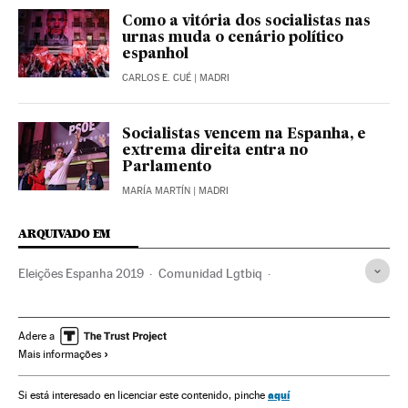
Como a vitória dos socialistas nas
urnas muda o cenário político
espanhol
CARLOS E. CUÉ
| MADRI
Socialistas vencem na Espanha, e
extrema direita entra no
Parlamento
MARÍA MARTÍN
| MADRI
ARQUIVADO EM
Eleições Espanha 2019
Comunidad Lgtbiq
Eleições Espanha
Política
Elecciones Generales 28-A 2019
Verne
Adere a
Mais informações
aquí
Si está interesado en licenciar este contenido, pinche