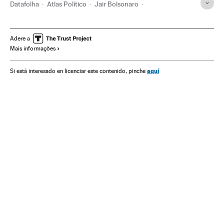
Datafolha
Atlas Político
Jair Bolsonaro
Transparência institucional
Presidente Brasil
Inquéritos
Função pública
Presidência Brasil
Opinião pública
Adere a
Mais informações
Governo Brasil
Imprensa
Brasil
Governo
América do Sul
América Latina
Administração Estado
aquí
Si está interesado en licenciar este contenido, pinche
América
Meios comunicação
Economia
Administração pública
Política
Sociedade
Comunicação