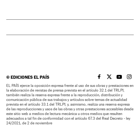
©
EDICIONES EL PAÍS
EL PAÍS BRASIL EN
EL PAÍS BRASI
EL PAÍS B
EL PA
EL PAÍS ejerce la oposición expresa frente al uso de sus obras y prestaciones en
la elaboración de revistas de prensa prevista en el artículo 32.1 del TRLPI;
también realiza la reserva expresa frente a la reproducción, distribución y
comunicación pública de sus trabajos y artículos sobre temas de actualidad
prevista en el artículo 33.1 del TRLPI; y, asimismo, realiza una reserva expresa
de las reproducciones y usos de las obras y otras prestaciones accesibles desde
este sitio web a medios de lectura mecánica u otros medios que resulten
adecuados a tal fin de conformidad con el artículo 67.3 del Real Decreto - ley
24/2021, de 2 de noviembre