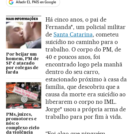
Añadir EL PAÍS en Google
Há cinco anos, o pai de
MAIS INFORMAÇÕES
Fernanda*, um policial militar
de
Santa Catarina
, cometeu
suicídio no caminho para o
trabalho. O corpo do PM, de
Por beijar um
40 e poucos anos, foi
homem, PM de
encontrado logo pela manhã
SP é atacado
por colegas de
dentro do seu carro,
farda
estacionado próximo à casa da
família, que descobriu que a
causa da morte era suicídio ao
liberarem o corpo no IML.
Jorge* usou a própria arma de
PMs, juízes,
trabalho para por fim à vida.
promotores e
nós: o
complexo ciclo
“Foi algo que ninguém
da violência