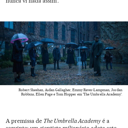
nunca vi nada assim’.”
Robert Sheehan, Aidan Gallagher, Emmy Raver-Lampman, Jordan
Robbins, Ellen Page e Tom Hopper em 'The Umbrella Academy'.
A premissa de
The Umbrella Academy
é a
seguinte: um cientista milionário adota sete