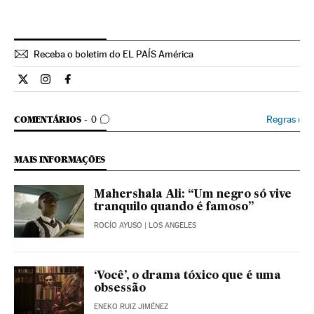
Receba o boletim do EL PAÍS América
Cultura El País Brasil en Twitter
Cultura El País Brasil en Instagram
Cultura El País Brasil en Facebook
COMENTÁRIOS
Regras
›
COMENTÁRIOS
0
MAIS INFORMAÇÕES
Mahershala Ali: “Um negro só vive
tranquilo quando é famoso”
ROCÍO AYUSO
| LOS ANGELES
‘Você’, o drama tóxico que é uma
obsessão
ENEKO RUIZ JIMÉNEZ