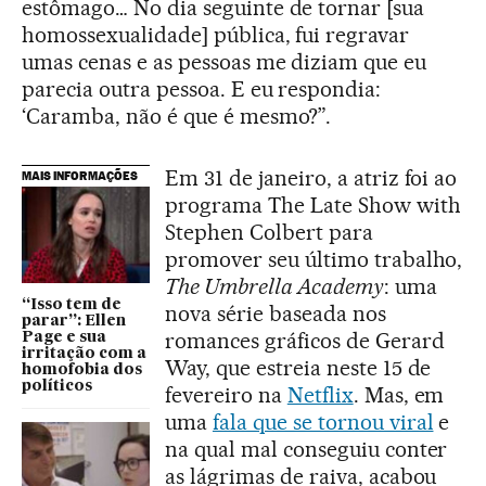
estômago… No dia seguinte de tornar [sua
homossexualidade] pública, fui regravar
umas cenas e as pessoas me diziam que eu
parecia outra pessoa. E eu respondia:
‘Caramba, não é que é mesmo?”.
Em 31 de janeiro, a atriz foi ao
MAIS INFORMAÇÕES
programa The Late Show with
Stephen Colbert para
promover seu último trabalho,
The Umbrella Academy
: uma
“Isso tem de
nova série baseada nos
parar”: Ellen
romances gráficos de Gerard
Page e sua
irritação com a
Way, que estreia neste 15 de
homofobia dos
políticos
fevereiro na
Netflix
. Mas, em
uma
fala que se tornou viral
e
na qual mal conseguiu conter
as lágrimas de raiva, acabou