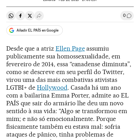
0
Compartir en Whatsapp
Compartir en Facebook
Compartir en Twitter
Desplegar Redes Sociales
Comen
Añadir EL PAÍS en Google
Desde que a atriz
Ellen Page
assumiu
publicamente sua homossexualidade, em
fevereiro de 2014, essa “canadense diminuta”,
como se descreve em seu perfil do Twitter,
virou uma das mais combativas ativistas
LGTBI+ de
Hollywood
. Casada há um ano
com a bailarina Emma Porter, admite ao EL
PAÍS que sair do armário lhe deu um novo
sentido à sua vida: “Algo se transformou em
mim; e não só emocionalmente. Porque
fisicamente também eu estava mal: sofria
ataques de pânico, tinha problemas de