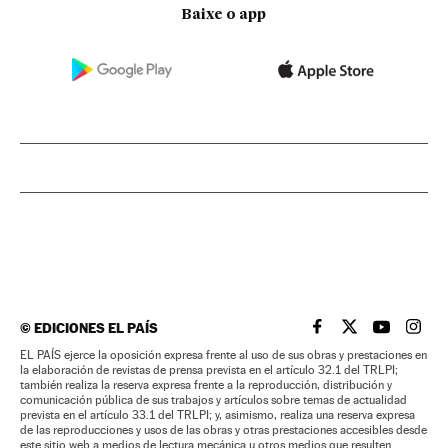
Baixe o app
©
EDICIONES EL PAÍS
EL PAÍS BRASIL EN
EL PAÍS BRASI
EL PAÍS B
EL PA
EL PAÍS ejerce la oposición expresa frente al uso de sus obras y prestaciones en
la elaboración de revistas de prensa prevista en el artículo 32.1 del TRLPI;
también realiza la reserva expresa frente a la reproducción, distribución y
comunicación pública de sus trabajos y artículos sobre temas de actualidad
prevista en el artículo 33.1 del TRLPI; y, asimismo, realiza una reserva expresa
de las reproducciones y usos de las obras y otras prestaciones accesibles desde
este sitio web a medios de lectura mecánica u otros medios que resulten