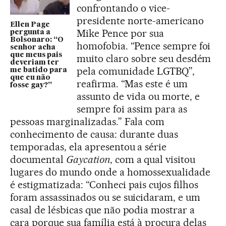
confrontando o vice-
presidente norte-americano
Ellen Page
Mike Pence por sua
pergunta a
Bolsonaro: “O
homofobia. “Pence sempre foi
senhor acha
que meus pais
muito claro sobre seu desdém
deveriam ter
pela comunidade LGTBQ”,
me batido para
que eu não
reafirma. “Mas este é um
fosse gay?”
assunto de vida ou morte, e
sempre foi assim para as
pessoas marginalizadas.” Fala com
conhecimento de causa: durante duas
temporadas, ela apresentou a série
documental
Gaycation
, com a qual visitou
lugares do mundo onde a homossexualidade
é estigmatizada: “Conheci pais cujos filhos
foram assassinados ou se suicidaram, e um
casal de lésbicas que não podia mostrar a
cara porque sua família está à procura delas