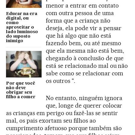
menor a entrar em contato
com outra pessoa de uma
Educar na era
digital, ou
forma que a criança não
como
deseja, ela pode vir a pensar
aproveitar o
lado luminoso
que há algo que não está
do suposto
inimigo
fazendo bem, ou até mesmo
que ela mesma não está bem,
chegando à conclusão de que
está se relacionado mal ou não
sabe como se relacionar com
os outros ".
Por que você
não deve
obrigar seu
No entanto, ninguém ignora
filho a comer
que, longe de querer colocar
as crianças em perigo ou fazê-las se sentir
mal, os pais exortam seu filhos ao
cumprimento afetuoso porque também são