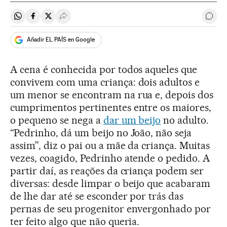
Compartir en Whatsapp
Compartir en Facebook
Compartir en Twitter
Desplegar Redes Sociales
Come
Añadir EL PAÍS en Google
A cena é conhecida por todos aqueles que
convivem com uma criança: dois adultos e
um menor se encontram na rua e, depois dos
cumprimentos pertinentes entre os maiores,
o pequeno se nega a
dar um beijo
no adulto.
“Pedrinho, dá um beijo no João, não seja
assim”, diz o pai ou a mãe da criança. Muitas
vezes, coagido, Pedrinho atende o pedido. A
partir daí, as reações da criança podem ser
diversas: desde limpar o beijo que acabaram
de lhe dar até se esconder por trás das
pernas de seu progenitor envergonhado por
ter feito algo que não queria.