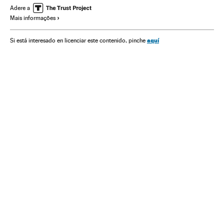
Maternidade
Paternidade
Educação
Sociedade
Adere a
Mais informações
Saúde
Mamas & Papas
aquí
Si está interesado en licenciar este contenido, pinche