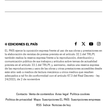
©
EDICIONES EL PAÍS
EL PAÍS BRASIL EN
EL PAÍS BRASI
EL PAÍS B
EL PA
EL PAÍS ejerce la oposición expresa frente al uso de sus obras y prestaciones en
la elaboración de revistas de prensa prevista en el artículo 32.1 del TRLPI;
también realiza la reserva expresa frente a la reproducción, distribución y
comunicación pública de sus trabajos y artículos sobre temas de actualidad
prevista en el artículo 33.1 del TRLPI; y, asimismo, realiza una reserva expresa
de las reproducciones y usos de las obras y otras prestaciones accesibles desde
este sitio web a medios de lectura mecánica u otros medios que resulten
adecuados a tal fin de conformidad con el artículo 67.3 del Real Decreto - ley
24/2021, de 2 de noviembre
Contacto
Venta de contenidos
Aviso legal
Política cookies
Política de privacidad
Mapa
Suscripciones EL PAÍS
Suscripciones empresas
RSS
Índice
Noticias de hoy