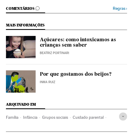
COMENTÁRIOS
Regras
›
COMENTÁRIOS
MAIS INFORMAÇÕES
Açúcares: como intoxicamos as
crianças sem saber
BEATRIZ PORTINARI
Por que gostamos dos beijos?
INMA RUIZ
ARQUIVADO EM
Família
Infância
Grupos sociais
Cuidado parental
Mães
Filhos
Pais
Crianças
Parentesco
Pedagogia