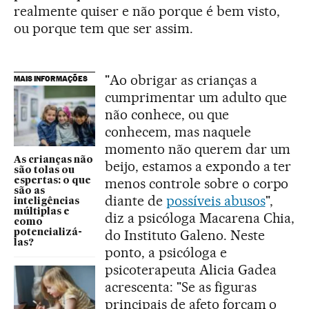
realmente quiser e não porque é bem visto,
ou porque tem que ser assim.
"Ao obrigar as crianças a
MAIS INFORMAÇÕES
cumprimentar um adulto que
não conhece, ou que
conhecem, mas naquele
momento não querem dar um
As crianças não
beijo, estamos a expondo a ter
são tolas ou
menos controle sobre o corpo
espertas: o que
são as
diante de
possíveis abusos
",
inteligências
múltiplas e
diz a psicóloga Macarena Chia,
como
do Instituto Galeno. Neste
potencializá-
las?
ponto, a psicóloga e
psicoterapeuta Alicia Gadea
acrescenta: "Se as figuras
principais de afeto forçam o