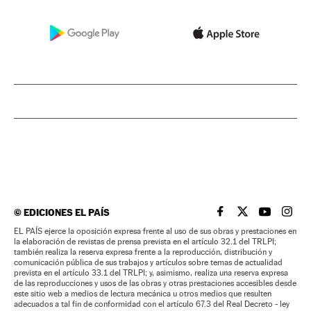
©
EDICIONES EL PAÍS
EL PAÍS BRASIL EN
EL PAÍS BRASI
EL PAÍS B
EL PA
EL PAÍS ejerce la oposición expresa frente al uso de sus obras y prestaciones en
la elaboración de revistas de prensa prevista en el artículo 32.1 del TRLPI;
también realiza la reserva expresa frente a la reproducción, distribución y
comunicación pública de sus trabajos y artículos sobre temas de actualidad
prevista en el artículo 33.1 del TRLPI; y, asimismo, realiza una reserva expresa
de las reproducciones y usos de las obras y otras prestaciones accesibles desde
este sitio web a medios de lectura mecánica u otros medios que resulten
adecuados a tal fin de conformidad con el artículo 67.3 del Real Decreto - ley