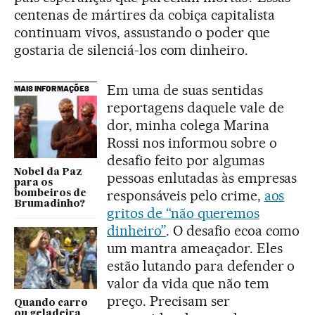
centenas de mártires da cobiça capitalista
continuam vivos, assustando o poder que
gostaria de silenciá-los com dinheiro.
Em uma de suas sentidas
MAIS INFORMAÇÕES
reportagens daquele vale de
dor, minha colega Marina
Rossi nos informou sobre o
desafio feito por algumas
Nobel da Paz
pessoas enlutadas às empresas
para os
responsáveis pelo crime,
aos
bombeiros de
Brumadinho?
gritos de “não queremos
dinheiro”
. O desafio ecoa como
um mantra ameaçador. Eles
estão lutando para defender o
valor da vida que não tem
preço. Precisam ser
Quando carro
ou geladeira