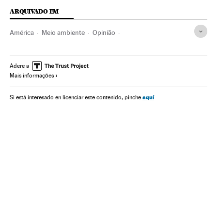
ARQUIVADO EM
América
Meio ambiente
Opinião
Rompimento Barragem Brumadinho
Vale
Brumadinho
Rejeitos industriais
Brasil
América do Sul
Adere a
Mais informações
América Latina
Problemas ambientais
aquí
Si está interesado en licenciar este contenido, pinche