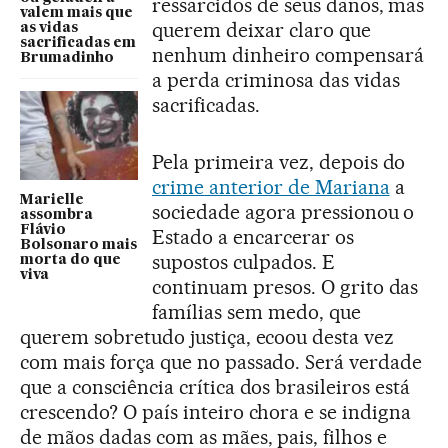
ressarcidos de seus danos, mas
valem mais que
querem deixar claro que
as vidas
sacrificadas em
nenhum dinheiro compensará
Brumadinho
a perda criminosa das vidas
sacrificadas.
Pela primeira vez, depois do
crime anterior de Mariana
a
Marielle
sociedade agora pressionou o
assombra
Flávio
Estado a encarcerar os
Bolsonaro mais
supostos culpados. E
morta do que
viva
continuam presos. O grito das
famílias sem medo, que
querem sobretudo justiça, ecoou desta vez
com mais força que no passado. Será verdade
que a consciência crítica dos brasileiros está
crescendo? O país inteiro chora e se indigna
de mãos dadas com as mães, pais, filhos e