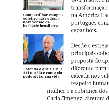
1976, resolveu 
transformação 
na América Lat
Compartilhar estupro
coletivo nas redes, a
português com u
nova versão da
barbárie brasileira
espanhois.
Desde a estreia
principais cob
proposta de ap
diferente para a
Entenda o que é a PEC
241 (ou 55) e como ela
calcada nos va
pode afetar sua vida
respeito humano
mulher e a cobrança dos 
Carla Jimenez, diretora d