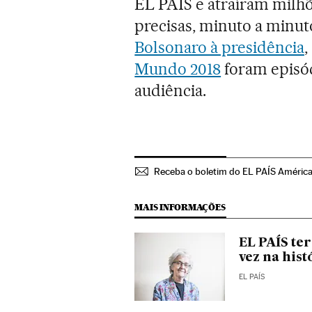
EL PAÍS e atraíram milhõ
precisas, minuto a minut
Bolsonaro à presidência
,
Mundo 2018
foram episód
audiência.
Receba o boletim do EL PAÍS Améric
MAIS INFORMAÇÕES
EL PAÍS te
vez na hist
EL PAÍS