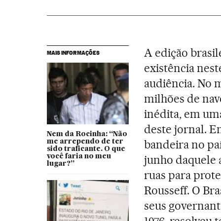
A edição brasi
MAIS INFORMAÇÕES
existência nes
audiência. No m
milhões de nav
inédita, em um
deste jornal. E
Nem da Rocinha: “Não
bandeira no paí
me arrependo de ter
sido traficante. O que
você faria no meu
junho daquele 
lugar?”
ruas para prot
Rousseff. O Br
seus governant