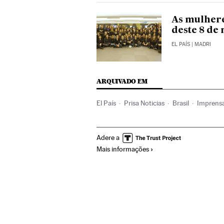
As mulhere
deste 8 de
EL PAÍS
| MADRI
ARQUIVADO EM
El País
Prisa Noticias
Brasil
Imprens
Grupo comunicación
América
Meios 
Adere a
Mais informações