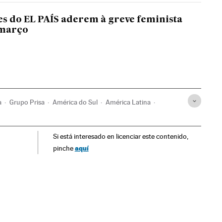
s do EL PAÍS aderem à greve feminista
 março
a
Grupo Prisa
América do Sul
América Latina
comunicação
Comunicação
Si está interesado en licenciar este contenido,
aquí
pinche