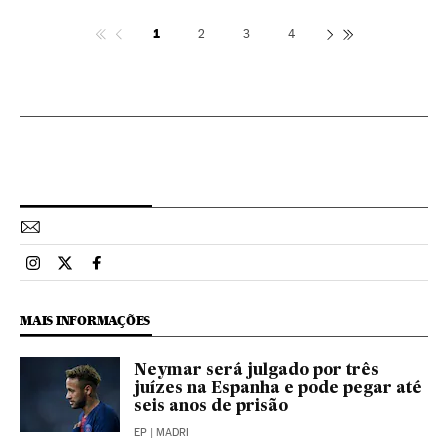
1
2
3
4
Esportes El País Brasil en Instagram
Esportes El País Brasil en Twitter
Esportes El País Brasil en Facebook
MAIS INFORMAÇÕES
Neymar será julgado por três
juízes na Espanha e pode pegar até
seis anos de prisão
EP
| MADRI