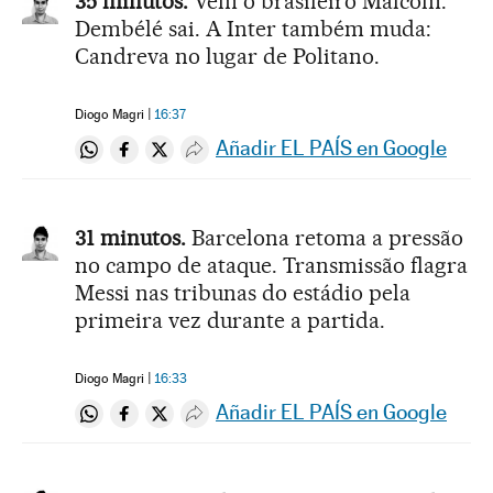
35 minutos.
Vem o brasileiro Malcom.
Dembélé sai. A Inter também muda:
Candreva no lugar de Politano.
Diogo Magri
16:37
Añadir EL PAÍS en Google
Compartir en Whatsapp
Compartir en Facebook
Compartir en Twitter
Desplegar Redes Sociales
31 minutos.
Barcelona retoma a pressão
no campo de ataque. Transmissão flagra
Messi nas tribunas do estádio pela
primeira vez durante a partida.
Diogo Magri
16:33
Añadir EL PAÍS en Google
Compartir en Whatsapp
Compartir en Facebook
Compartir en Twitter
Desplegar Redes Sociales