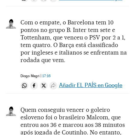
Compartir en Whatsapp
Compartir en Facebook
Compartir en Twitter
Desplegar Redes Sociales
Com o empate, o Barcelona tem 10
pontos no grupo B. Inter tem sete e
Tottenham, que venceu o PSV por 2 a 1,
tem quatro. O Barça está classificado
por ingleses e italianos se enfrentam na
rodada que vem.
Diogo Magri
17:16
Añadir EL PAÍS en Google
Compartir en Whatsapp
Compartir en Facebook
Compartir en Twitter
Desplegar Redes Sociales
Quem conseguiu vencer o goleiro
esloveno foi o brasileiro Malcom, que
entrou aos 36 e marcou aos 38 minutos
após jogada de Coutinho. No entanto,