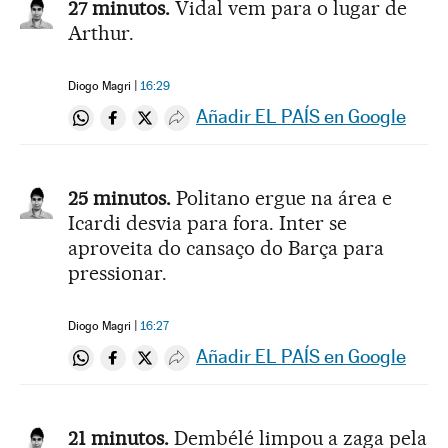
27 minutos.
Vidal vem para o lugar de
Arthur.
Diogo Magri
16:29
Añadir EL PAÍS en Google
Compartir en Whatsapp
Compartir en Facebook
Compartir en Twitter
Desplegar Redes Sociales
25 minutos.
Politano ergue na área e
Icardi desvia para fora. Inter se
aproveita do cansaço do Barça para
pressionar.
Diogo Magri
16:27
Añadir EL PAÍS en Google
Compartir en Whatsapp
Compartir en Facebook
Compartir en Twitter
Desplegar Redes Sociales
21 minutos.
Dembélé limpou a zaga pela