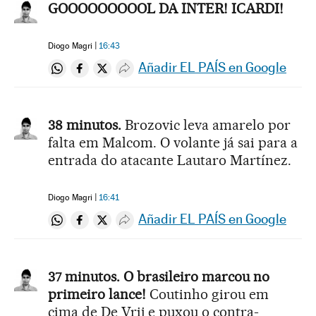
GOOOOOOOOOL DA INTER! ICARDI!
Diogo Magri
16:43
Añadir EL PAÍS en Google
Compartir en Whatsapp
Compartir en Facebook
Compartir en Twitter
Desplegar Redes Sociales
38 minutos.
Brozovic leva amarelo por
falta em Malcom. O volante já sai para a
entrada do atacante Lautaro Martínez.
Diogo Magri
16:41
Añadir EL PAÍS en Google
Compartir en Whatsapp
Compartir en Facebook
Compartir en Twitter
Desplegar Redes Sociales
37 minutos. O brasileiro marcou no
primeiro lance!
Coutinho girou em
cima de De Vrij e puxou o contra-