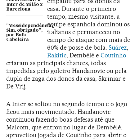
empatou para os donos da
Inter de Milão x
casa. Durante o primeiro
Barcelona
tempo, mesmo visitante, a
equipe espanhola dominou os
"Messidependência?
Sim, obrigado",
italianos e permaneceu no
por Rafa
campo de ataque com mais de
Cabeleira
60% de posse de bola.
Suárez
,
Rakitic
, Dembélé e
Coutinho
criaram as principais chances, todas
impedidas pelo goleiro Handanovic ou pela
dupla de zaga dos donos da casa, Skriniar e
De Vrij.
A Inter se soltou no segundo tempo e o jogo
ficou mais movimentado. Handanovic
continuou fazendo boas defesas até que
Malcom, que entrou no lugar de Dembélé,
aproveitou jogada de Coutinho para abrir o