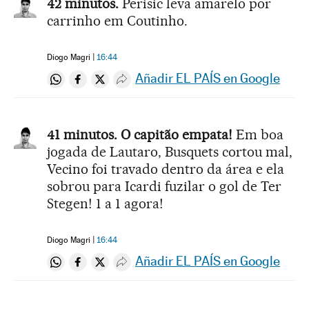
42 minutos.
Perisic leva amarelo por
carrinho em Coutinho.
Diogo Magri
16:44
Añadir EL PAÍS en Google
Compartir en Whatsapp
Compartir en Facebook
Compartir en Twitter
Desplegar Redes Sociales
41 minutos. O capitão empata!
Em boa
jogada de Lautaro, Busquets cortou mal,
Vecino foi travado dentro da área e ela
sobrou para Icardi fuzilar o gol de Ter
Stegen! 1 a 1 agora!
Diogo Magri
16:44
Añadir EL PAÍS en Google
Compartir en Whatsapp
Compartir en Facebook
Compartir en Twitter
Desplegar Redes Sociales