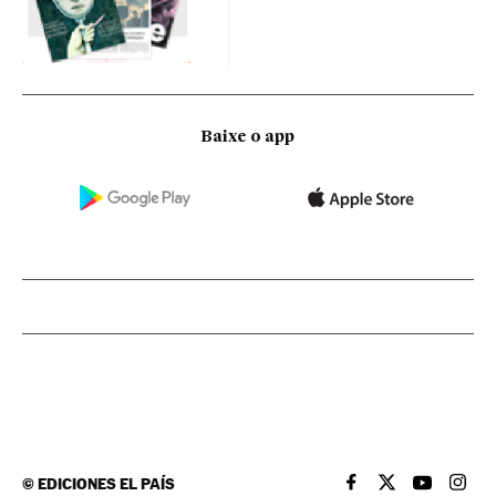
Baixe o app
©
EDICIONES EL PAÍS
EL PAÍS BRASIL EN
EL PAÍS BRASI
EL PAÍS B
EL PA