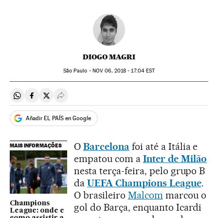
DIOGO MAGRI
São Paulo -
NOV
06, 2018 - 17:04
EST
Compartir en Whatsapp
Compartir en Facebook
Compartir en Twitter
Desplegar Redes Sociales
Añadir EL PAÍS en Google
O
Barcelona
foi até a Itália e
MAIS INFORMAÇÕES
empatou com a
Inter de Milão
nesta terça-feira, pelo grupo B
da
UEFA Champions League
.
O brasileiro
Malcom
marcou o
Champions
gol do Barça, enquanto Icardi
League: onde e
como assistir a