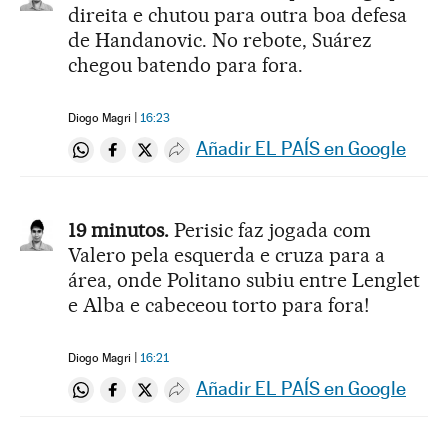
direita e chutou para outra boa defesa
de Handanovic. No rebote, Suárez
chegou batendo para fora.
Diogo Magri
16:23
Añadir EL PAÍS en Google
Compartir en Whatsapp
Compartir en Facebook
Compartir en Twitter
Desplegar Redes Sociales
19 minutos.
Perisic faz jogada com
Valero pela esquerda e cruza para a
área, onde Politano subiu entre Lenglet
e Alba e cabeceou torto para fora!
Diogo Magri
16:21
Añadir EL PAÍS en Google
Compartir en Whatsapp
Compartir en Facebook
Compartir en Twitter
Desplegar Redes Sociales