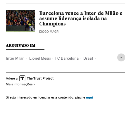
Barcelona vence a Inter de Milão e
assume liderança isolada na
Champions
DIOGO MAGRI
ARQUIVADO EM
Inter Milan
Lionel Messi
FC Barcelona
Brasil
Times esportes
América do Sul
América Latina
América
Champions League 2018/2019
Adere a
Mais informações
Champions League
Futebol
Competições
Esportes
aquí
Si está interesado en licenciar este contenido, pinche