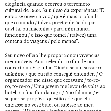
elegância quando ocorreu o terremoto
cultural de 1968. Saiu ileso da experiência: “E
então se ouve / a voz / que é mais profunda
que o mundo / talvez precise de ácido para
ouvi-la, ou maconha / para mim nunca
funcionou / e isso que tomei / (talvez) uma
centena de viagens / pelo menos”.
Seu novo ofício lhe proporcionou vivências
memoráveis. Aqui relembra o fim de um
concerto na Espanha: “Ouviu-se um sussurro
unânime / que eu não consegui entender. / O
organizador me disse que ecoavam: / to-re-
ro, to-re-ro / Uma jovem me levou de volta ao
hotel, / a fina flor da raça. / Não falamos / e
sequer se propôs a questão / de que ela
entrasse no vestíbulo, ou subisse ao meu
quarto. / Há pouco / lembrei aquele passado