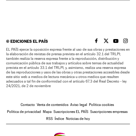
©
EDICIONES EL PAÍS
EL PAÍS BRASIL EN
EL PAÍS BRASI
EL PAÍS B
EL PA
EL PAÍS ejerce la oposición expresa frente al uso de sus obras y prestaciones en
la elaboración de revistas de prensa prevista en el artículo 32.1 del TRLPI;
también realiza la reserva expresa frente a la reproducción, distribución y
comunicación pública de sus trabajos y artículos sobre temas de actualidad
prevista en el artículo 33.1 del TRLPI; y, asimismo, realiza una reserva expresa
de las reproducciones y usos de las obras y otras prestaciones accesibles desde
este sitio web a medios de lectura mecánica u otros medios que resulten
adecuados a tal fin de conformidad con el artículo 67.3 del Real Decreto - ley
24/2021, de 2 de noviembre
Contacto
Venta de contenidos
Aviso legal
Política cookies
Política de privacidad
Mapa
Suscripciones EL PAÍS
Suscripciones empresas
RSS
Índice
Noticias de hoy