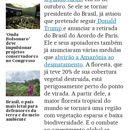
outubro. Se ele se tornar
presidente do Brasil, já avisou
que pretende seguir
Donald
Trump
e anunciar a retirada
do Brasil do Acordo de Paris.
‘Onda
Bolsonaro’
Ele e seus apoiadores também
deve
impulsionar
já anunciaram várias medidas
projetos
que
abrirão a Amazônia ao
conservadores
no Congresso
desmatamento
. A floresta, que
já teve 20% de sua cobertura
vegetal destruída, está
perigosamente perto do ponto
de virada. A partir dele, a
maior floresta tropical do
Brasil, o país
mais letal para
mundo se tornará uma região
defensores da
com vegetação esparsa e baixa
terra e do meio
ambiente
biodiversidade. E o combate
ao aquecimento global se