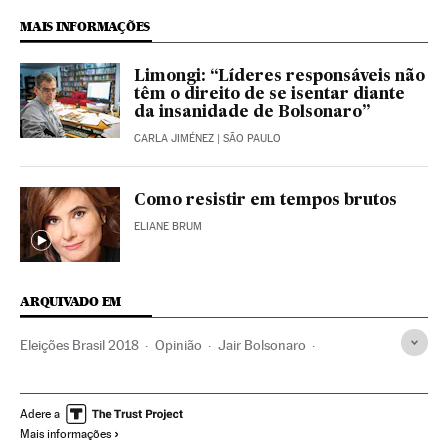
MAIS INFORMAÇÕES
Limongi: “Líderes responsáveis não
têm o direito de se isentar diante
da insanidade de Bolsonaro”
CARLA JIMÉNEZ
| SÃO PAULO
Como resistir em tempos brutos
ELIANE BRUM
ARQUIVADO EM
Eleições Brasil 2018
Opinião
Jair Bolsonaro
Eleições Brasil
Brasil
América do Sul
América Latina
Eleições
América
Política
Eleições 2018
Adere a
Mais informações
Análise eleições 2018