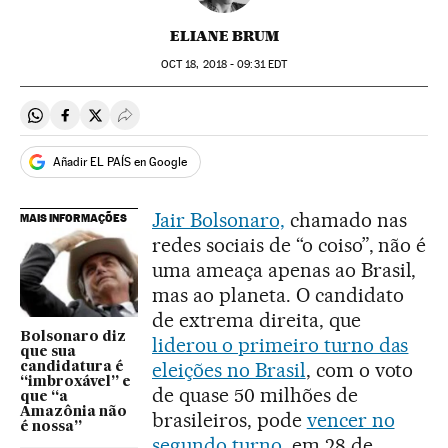
ELIANE BRUM
OCT
18, 2018 - 09:31
EDT
Compartir en Whatsapp
Compartir en Facebook
Compartir en Twitter
Desplegar Redes Sociales
Añadir EL PAÍS en Google
Jair Bolsonaro,
chamado nas
MAIS INFORMAÇÕES
redes sociais de “o coiso”, não é
uma ameaça apenas ao Brasil,
mas ao planeta. O candidato
de extrema direita, que
Bolsonaro diz
liderou o primeiro turno das
que sua
eleições no Brasil
, com o voto
candidatura é
“imbroxável” e
de quase 50 milhões de
que “a
Amazônia não
brasileiros, pode
vencer no
é nossa”
segundo turno
, em 28 de