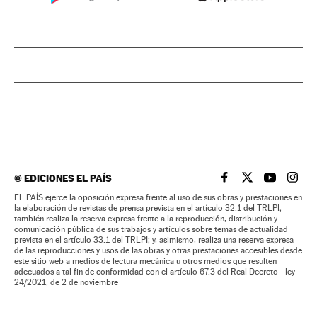
©
EDICIONES EL PAÍS
EL PAÍS BRASIL EN
EL PAÍS BRASI
EL PAÍS B
EL PA
EL PAÍS ejerce la oposición expresa frente al uso de sus obras y prestaciones en
la elaboración de revistas de prensa prevista en el artículo 32.1 del TRLPI;
también realiza la reserva expresa frente a la reproducción, distribución y
comunicación pública de sus trabajos y artículos sobre temas de actualidad
prevista en el artículo 33.1 del TRLPI; y, asimismo, realiza una reserva expresa
de las reproducciones y usos de las obras y otras prestaciones accesibles desde
este sitio web a medios de lectura mecánica u otros medios que resulten
adecuados a tal fin de conformidad con el artículo 67.3 del Real Decreto - ley
24/2021, de 2 de noviembre