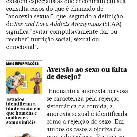
existem especialistas que encontram em sua
consulta casos do que é chamado de
"anorexia sexual", que, segundo a definição
de
Sex and Love Addicts Anonymous
(SLAA)
significa "evitar compulsivamente dar ou
receber" nutrição social, sexual ou
emocional".
MAIS INFORMAÇÕES
Aversão ao sexo ou falta
de desejo?
"Enquanto a anorexia nervosa
se caracteriza pela rejeição
Estudos
identificam a
sistemática da comida, a
idade exata em
anorexia sexual é identificada
que homens e
mulheres
como a rejeição do sexo. Em
somos infiéis
ambos os casos a ojeriza é a
ponta do iceberg. Por trás se