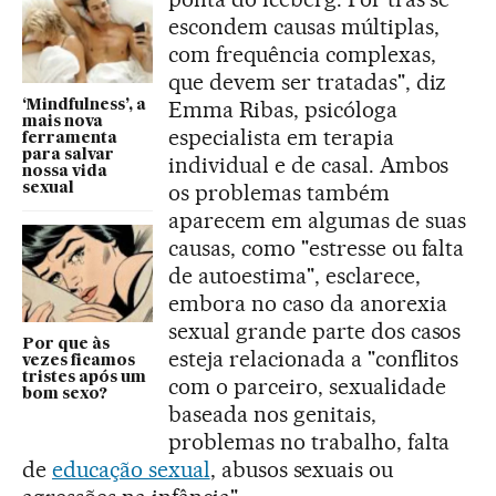
escondem causas múltiplas,
com frequência complexas,
que devem ser tratadas", diz
Emma Ribas, psicóloga
‘Mindfulness’, a
mais nova
especialista em terapia
ferramenta
para salvar
individual e de casal. Ambos
nossa vida
os problemas também
sexual
aparecem em algumas de suas
causas, como "estresse ou falta
de autoestima", esclarece,
embora no caso da anorexia
sexual grande parte dos casos
Por que às
esteja relacionada a "conflitos
vezes ficamos
tristes após um
com o parceiro, sexualidade
bom sexo?
baseada nos genitais,
problemas no trabalho, falta
de
educação sexual
, abusos sexuais ou