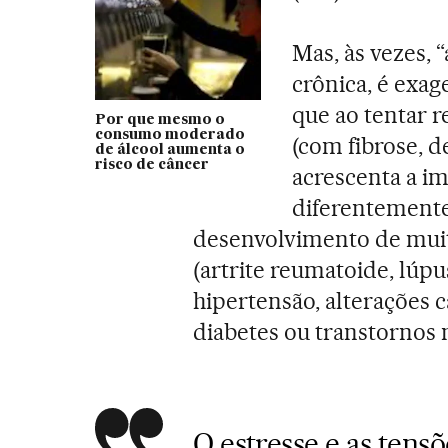
Mas, às vezes, 
crônica, é exag
que ao tentar r
Por que mesmo o
consumo moderado
(com fibrose, de
de álcool aumenta o
risco de câncer
acrescenta a im
diferentemente
desenvolvimento de muit
(artrite reumatoide, lúpus
hipertensão, alterações c
diabetes ou transtornos 
O estresse e as tens