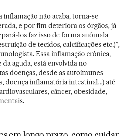
“a inflamação não acaba, torna-se
erada, e por fim deteriora os órgãos, já
epará-los faz isso de forma anômala
struição de tecidos, calcificações etc.)”,
unologista. Essa inflamação crônica,
 da aguda, está envolvida no
as doenças, desde as autoimunes
, doença inflamatória intestinal...) até
ardiovasculares, câncer, obesidade,
mentais.
ões em longo prazo, como cuidar