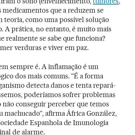
tiram o sono (envelhecimento,
tumores
,
 os medicamentos que a reduzem se
 teoria, como uma possível solução
. A prática, no entanto, é muito mais
e realmente se sabe que funciona?
omer verduras e viver em paz.
em sempre é. A inflamação é um
lógico dos mais comuns. “É a forma
anismo detecta danos e tenta repará-
véssemos, poderíamos sofrer problemas
o não conseguir perceber que temos
u machucado”, afirma África González,
Sociedade Espanhola de Imunologia
sinal de alarme.