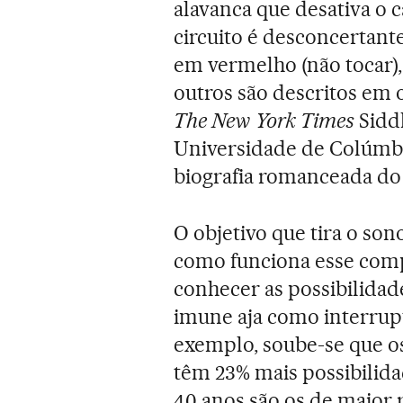
alavanca que desativa o 
circuito é desconcertant
em vermelho (não tocar)
outros são descritos em 
The New York Times
Sidd
Universidade de Colúmbi
biografia romanceada do
O objetivo que tira o so
como funciona esse com
conhecer as possibilida
imune aja como interrupt
exemplo, soube-se que os
têm 23% mais possibilida
40 anos são os de maior r