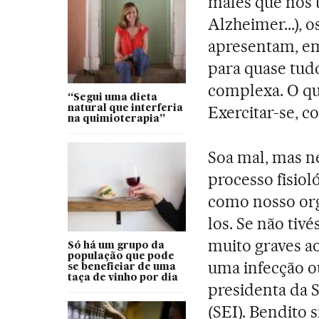
males que nos 
Alzheimer...),
apresentam, em
para quase tudo
complexa. O qu
“Segui uma dieta
Exercitar-se, c
natural que interferia
na quimioterapia”
Soa mal, mas n
processo fisio
como nosso org
los. Se não ti
muito graves a
Só há um grupo da
população que pode
uma infecção o
se beneficiar de uma
taça de vinho por dia
presidenta da 
(SEI). Bendito 