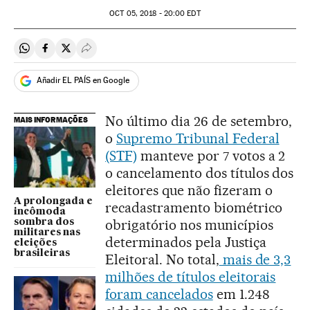
OCT
05, 2018 - 20:00
EDT
Compartir en Whatsapp
Compartir en Facebook
Compartir en Twitter
Desplegar Redes Sociales
Añadir EL PAÍS en Google
No último dia 26 de setembro,
MAIS INFORMAÇÕES
o
Supremo Tribunal Federal
(STF)
manteve por 7 votos a 2
o cancelamento dos títulos dos
eleitores que não fizeram o
A prolongada e
recadastramento biométrico
incômoda
obrigatório nos municípios
sombra dos
militares nas
determinados pela Justiça
eleições
brasileiras
Eleitoral. No total,
mais de 3,3
milhões de títulos eleitorais
foram cancelados
em 1.248