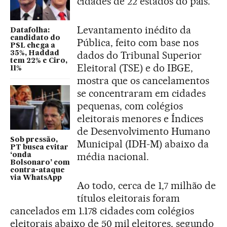
cidades de 22 estados do país.
Levantamento inédito da
Datafolha:
candidato do
Pública, feito com base nos
PSL chega a
dados do Tribunal Superior
35%, Haddad
tem 22% e Ciro,
Eleitoral (TSE) e do IBGE,
11%
mostra que os cancelamentos
se concentraram em cidades
pequenas, com colégios
eleitorais menores e Índices
de Desenvolvimento Humano
Sob pressão,
Municipal (IDH-M) abaixo da
PT busca evitar
média nacional.
‘onda
Bolsonaro’ com
contra-ataque
via WhatsApp
Ao todo, cerca de 1,7 milhão de
títulos eleitorais foram
cancelados em 1.178 cidades com colégios
eleitorais abaixo de 50 mil eleitores, segundo