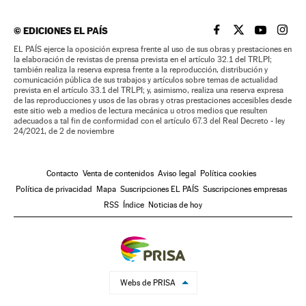
©
EDICIONES EL PAÍS
EL PAÍS BRASIL EN
EL PAÍS BRASI
EL PAÍS B
EL PA
EL PAÍS ejerce la oposición expresa frente al uso de sus obras y prestaciones en
la elaboración de revistas de prensa prevista en el artículo 32.1 del TRLPI;
también realiza la reserva expresa frente a la reproducción, distribución y
comunicación pública de sus trabajos y artículos sobre temas de actualidad
prevista en el artículo 33.1 del TRLPI; y, asimismo, realiza una reserva expresa
de las reproducciones y usos de las obras y otras prestaciones accesibles desde
este sitio web a medios de lectura mecánica u otros medios que resulten
adecuados a tal fin de conformidad con el artículo 67.3 del Real Decreto - ley
24/2021, de 2 de noviembre
Contacto
Venta de contenidos
Aviso legal
Política cookies
Política de privacidad
Mapa
Suscripciones EL PAÍS
Suscripciones empresas
RSS
Índice
Noticias de hoy
Webs de PRISA