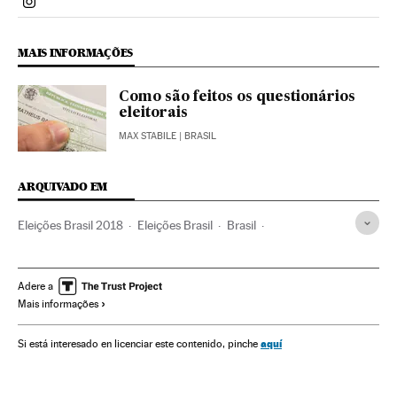
Politica El País Brasil en Instagram
MAIS INFORMAÇÕES
Como são feitos os questionários
eleitorais
MAX STABILE
| BRASIL
ARQUIVADO EM
Eleições Brasil 2018
Eleições Brasil
Brasil
América do Sul
América Latina
Eleições
América
Política
Adere a
Mais informações
aquí
Si está interesado en licenciar este contenido, pinche