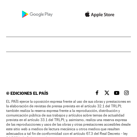
©
EDICIONES EL PAÍS
EL PAÍS BRASIL EN
EL PAÍS BRASI
EL PAÍS B
EL PA
EL PAÍS ejerce la oposición expresa frente al uso de sus obras y prestaciones en
la elaboración de revistas de prensa prevista en el artículo 32.1 del TRLPI;
también realiza la reserva expresa frente a la reproducción, distribución y
comunicación pública de sus trabajos y artículos sobre temas de actualidad
prevista en el artículo 33.1 del TRLPI; y, asimismo, realiza una reserva expresa
de las reproducciones y usos de las obras y otras prestaciones accesibles desde
este sitio web a medios de lectura mecánica u otros medios que resulten
adecuados a tal fin de conformidad con el artículo 67.3 del Real Decreto - ley