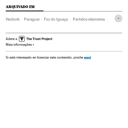
ARQUIVADO EM
Hezbolá
Paraguai
Foz do Iguaçu
Partidos islamistas
Argentina
Paraná
Brasil
Grupos terroristas
Partidos políticos
América do Sul
América Latina
Adere a
Mais informações
Terrorismo
América
Política
aquí
Si está interesado en licenciar este contenido, pinche