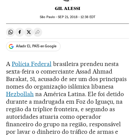
GIL ALESSI
São Paulo -
SEP
21, 2018 - 12:38
EDT
Compartir en Whatsapp
Compartir en Facebook
Compartir en Twitter
Desplegar Redes Sociales
Añadir EL PAÍS en Google
A
Polícia Federal
brasileira prendeu nesta
sexta-feira o comerciante Assad Ahmad
Barakat, 51, acusado de ser um dos principais
nomes do organização islâmica libanesa
Hezbollah
na América Latina. Ele foi detido
durante a madrugada em Foz do Iguaçu, na
região da tríplice fronteira, e segundo as
autoridades atuaria como operador
financeiro do grupo na região, responsável
por lavar o dinheiro do tráfico de armas e