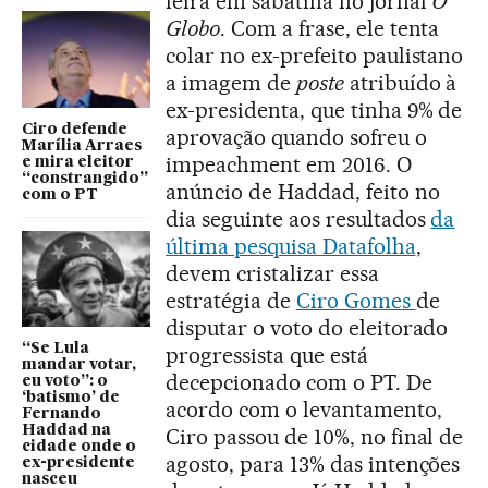
feira em sabatina no jornal
O
Globo
. Com a frase, ele tenta
colar no ex-prefeito paulistano
a imagem de
poste
atribuído à
ex-presidenta, que tinha 9% de
Ciro defende
aprovação quando sofreu o
Marília Arraes
impeachment em 2016. O
e mira eleitor
“constrangido”
anúncio de Haddad, feito no
com o PT
dia seguinte aos resultados
da
última pesquisa Datafolha
,
devem cristalizar essa
estratégia de
Ciro Gomes
de
disputar o voto do eleitorado
“Se Lula
progressista que está
mandar votar,
decepcionado com o PT. De
eu voto”: o
‘batismo’ de
acordo com o levantamento,
Fernando
Haddad na
Ciro passou de 10%, no final de
cidade onde o
agosto, para 13% das intenções
ex-presidente
nasceu