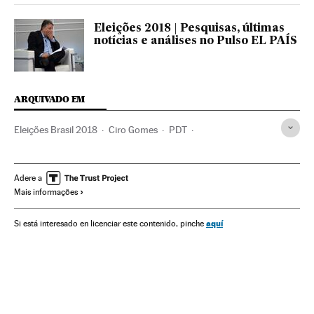
Eleições 2018 | Pesquisas, últimas
notícias e análises no Pulso EL PAÍS
ARQUIVADO EM
Eleições Brasil 2018
Ciro Gomes
PDT
Fernando Haddad
Eleições Brasil
Partido dos Trabalhadores
Eleições
Partidos políticos
Adere a
Mais informações
Política
Eleições 2018
aquí
Si está interesado en licenciar este contenido, pinche