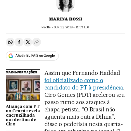
MARINA ROSSI
Recife -
SEP
13, 2018 - 11:33
EDT
Compartir en Whatsapp
Compartir en Facebook
Compartir en Twitter
Desplegar Redes Sociales
Añadir EL PAÍS en Google
Assim que Fernando Haddad
MAIS INFORMAÇÕES
foi oficializado como o
candidato do PT à presidência
,
Ciro Gomes (PDT) acelerou seu
passo rumo aos ataques à
Aliança com PT
chapa petista. “O Brasil não
no Ceará revela
aguenta mais outra Dilma”,
encruzilhada
nordestina de
disse o pedetista nesta quarta-
Ciro