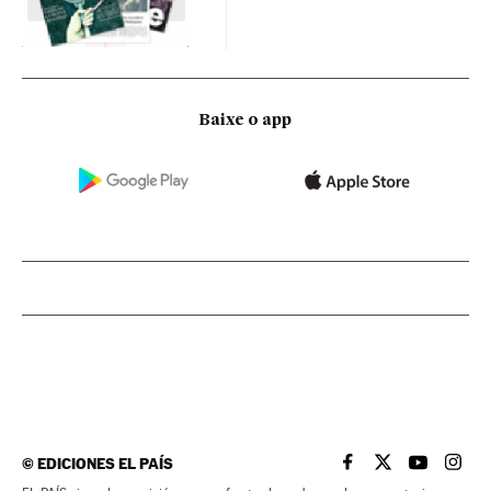
Baixe o app
©
EDICIONES EL PAÍS
EL PAÍS BRASIL EN
EL PAÍS BRASI
EL PAÍS B
EL PA