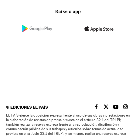
Baixe o app
©
EDICIONES EL PAÍS
EL PAÍS BRASIL EN
EL PAÍS BRASI
EL PAÍS B
EL PA
EL PAÍS ejerce la oposición expresa frente al uso de sus obras y prestaciones en
la elaboración de revistas de prensa prevista en el artículo 32.1 del TRLPI;
también realiza la reserva expresa frente a la reproducción, distribución y
comunicación pública de sus trabajos y artículos sobre temas de actualidad
prevista en el artículo 33.1 del TRLPI; y, asimismo, realiza una reserva expresa