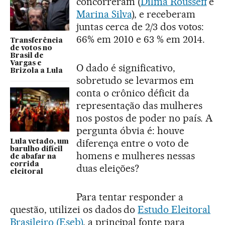
concorreram (
Dilma Rousseff
e
Marina Silva
), e receberam
juntas cerca de 2/3 dos votos:
66% em 2010 e 63 % em 2014.
Transferência
de votos no
Brasil de
Vargas e
O dado é significativo,
Brizola a Lula
sobretudo se levarmos em
conta o crônico déficit da
representação das mulheres
nos postos de poder no país. A
pergunta óbvia é: houve
diferença entre o voto de
Lula vetado, um
barulho difícil
homens e mulheres nessas
de abafar na
corrida
duas eleições?
eleitoral
Para tentar responder a
questão, utilizei os dados do
Estudo Eleitoral
Brasileiro (Eseb)
, a principal fonte para