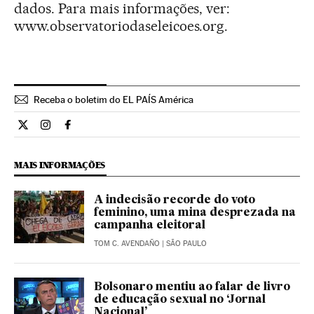
dados. Para mais informações, ver:
www.observatoriodaseleicoes.org.
Receba o boletim do EL PAÍS América
Opiniao El País Brasil en Twitter
Opiniao El País Brasil en Instagram
Opiniao El País Brasil en Facebook
MAIS INFORMAÇÕES
A indecisão recorde do voto
feminino, uma mina desprezada na
campanha eleitoral
TOM C. AVENDAÑO
| SÃO PAULO
Bolsonaro mentiu ao falar de livro
de educação sexual no ‘Jornal
Nacional’