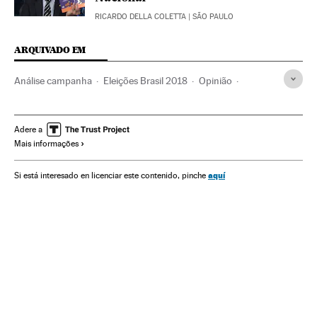
RICARDO DELLA COLETTA
| SÃO PAULO
ARQUIVADO EM
Análise campanha
Eleições Brasil 2018
Opinião
Campanhas eleitorais
Eleições Brasil
Brasil
Eleições
América do Sul
América Latina
América
Política
Adere a
Mais informações
Eleições 2018
Análise eleições 2018
aquí
Si está interesado en licenciar este contenido, pinche