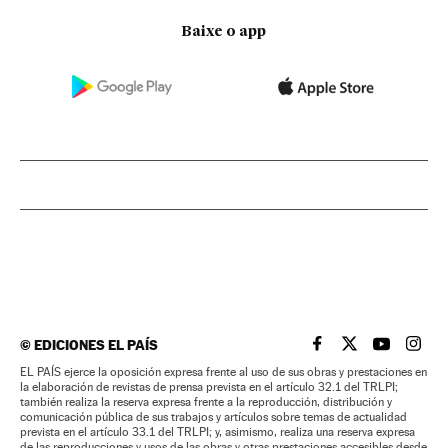
Baixe o app
©
EDICIONES EL PAÍS
EL PAÍS BRASIL EN
EL PAÍS BRASI
EL PAÍS B
EL PA
EL PAÍS ejerce la oposición expresa frente al uso de sus obras y prestaciones en
la elaboración de revistas de prensa prevista en el artículo 32.1 del TRLPI;
también realiza la reserva expresa frente a la reproducción, distribución y
comunicación pública de sus trabajos y artículos sobre temas de actualidad
prevista en el artículo 33.1 del TRLPI; y, asimismo, realiza una reserva expresa
de las reproducciones y usos de las obras y otras prestaciones accesibles desde