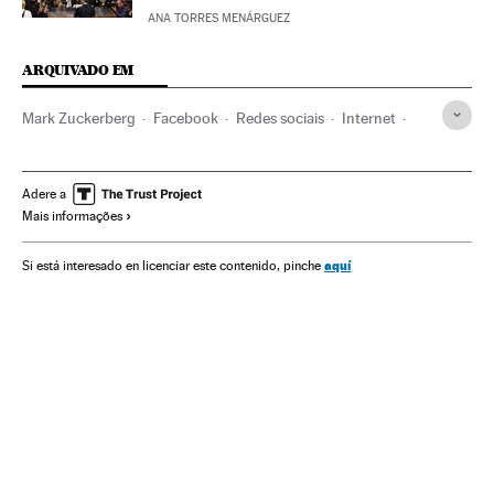
ANA TORRES MENÁRGUEZ
ARQUIVADO EM
Mark Zuckerberg
Facebook
Redes sociais
Internet
Empresas
Tecnologia
Economia
Telecomunicações
Comunicações
Ciência
Adere a
Mais informações
aquí
Si está interesado en licenciar este contenido, pinche