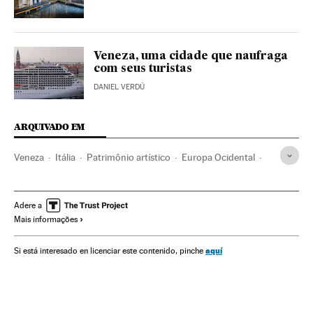
Veneza, uma cidade que naufraga
com seus turistas
DANIEL VERDÚ
ARQUIVADO EM
Veneza
Itália
Patrimônio artístico
Europa Ocidental
Conservação arte
Europa
Patrimônio cultural
Cultura
Arte
Adere a
Mais informações
aquí
Si está interesado en licenciar este contenido, pinche