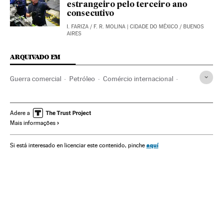
estrangeiro pelo terceiro ano
consecutivo
I. FARIZA
/
F. R. MOLINA
| CIDADE DO MÉXICO / BUENOS
AIRES
ARQUIVADO EM
Guerra comercial
Petróleo
Comércio internacional
Combustíveis fósseis
Combustíveis
Energia não renovável
Comércio
Fontes energia
Energia
Adere a
Mais informações
aquí
Si está interesado en licenciar este contenido, pinche