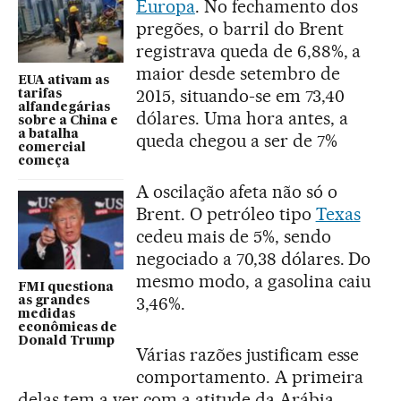
Europa
. No fechamento dos
pregões, o barril do Brent
registrava queda de 6,88%, a
maior desde setembro de
EUA ativam as
2015, situando-se em 73,40
tarifas
alfandegárias
dólares. Uma hora antes, a
sobre a China e
a batalha
queda chegou a ser de 7%
comercial
começa
A oscilação afeta não só o
Brent. O petróleo tipo
Texas
cedeu mais de 5%, sendo
negociado a 70,38 dólares. Do
mesmo modo, a gasolina caiu
FMI questiona
3,46%.
as grandes
medidas
econômicas de
Donald Trump
Várias razões justificam esse
comportamento. A primeira
delas tem a ver com a atitude da Arábia