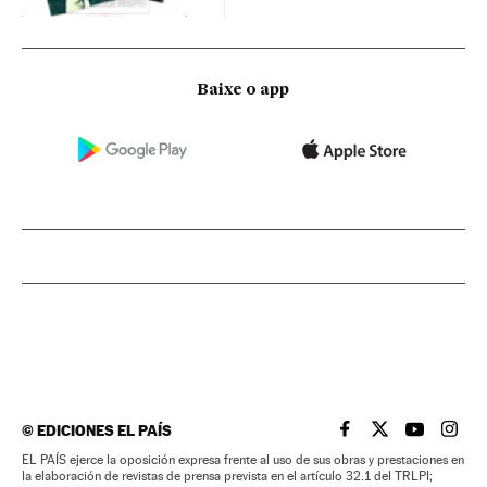
Baixe o app
©
EDICIONES EL PAÍS
EL PAÍS BRASIL EN
EL PAÍS BRASI
EL PAÍS B
EL PA
EL PAÍS ejerce la oposición expresa frente al uso de sus obras y prestaciones en
la elaboración de revistas de prensa prevista en el artículo 32.1 del TRLPI;