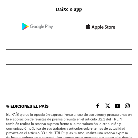
Baixe o app
©
EDICIONES EL PAÍS
EL PAÍS BRASIL EN
EL PAÍS BRASI
EL PAÍS B
EL PA
EL PAÍS ejerce la oposición expresa frente al uso de sus obras y prestaciones en
la elaboración de revistas de prensa prevista en el artículo 32.1 del TRLPI;
también realiza la reserva expresa frente a la reproducción, distribución y
comunicación pública de sus trabajos y artículos sobre temas de actualidad
prevista en el artículo 33.1 del TRLPI; y, asimismo, realiza una reserva expresa
de las reproducciones y usos de las obras y otras prestaciones accesibles desde