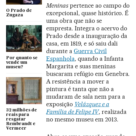
Meninas
pertence ao campo do
O Prado de
excepcional, quase histórico. É
Zugaza
uma obra que não se
empresta. Integra o acervo do
Prado desde a inauguração da
casa, em 1819, e só saiu dali
durante a
Guerra Civil
Espanhola
, quando a Infanta
Por quanto se
vende um
Margarita e suas meninas
museu?
buscaram refúgio em Genebra.
A resistência a mover a
pintura é tanta que não a
mudaram de sala nem para a
exposição
Velázquez e a
32 milhões de
Família de Felipe IV
, realizada
reais para
no mesmo museu em 2013.
resgatar
Rembrandt e
Vermeer