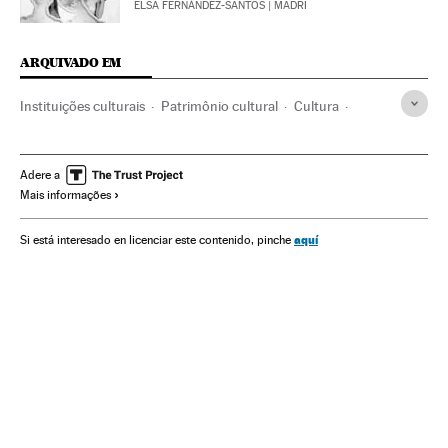
ELSA FERNÁNDEZ-SANTOS
| MADRI
ARQUIVADO EM
Instituições culturais
Patrimônio cultural
Cultura
Arte
Diego Velázquez
Felipe IV
Javier Portús
Museo del Prado
Restauro patrimônio
Pintura
Adere a
Mais informações
Proteção patrimônio
Museus
Artes plásticas
aquí
Si está interesado en licenciar este contenido, pinche