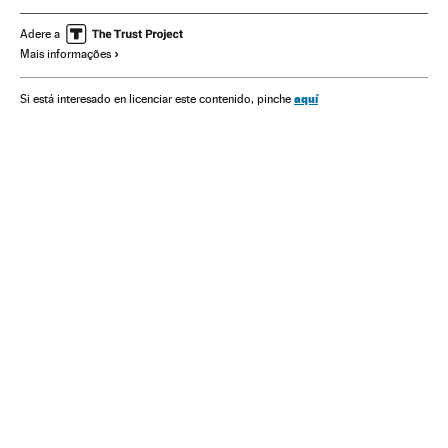
Campeonato mundial
Futebol
Esportes
Verne
Adere a
Mais informações
aquí
Si está interesado en licenciar este contenido, pinche