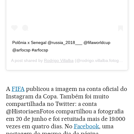
Polônia x Senegal @russia_2018___ @fifaworldcup
@arfocsp #arfocsp
A post shared by
Rodrigo Villalba
(@rodrigo.villalba.fotografia) on
A
FIFA
publicou a imagem na conta oficial do
Instagram da Copa. Também foi muito
compartilhada no Twitter: a conta
@HistoriaenFotos compartilhou a fotografia
em 20 de junho e foi retuitada mais de 19.000
vezes em quatro dias. No
Facebook
, uma
postagem do mesmo dia da página