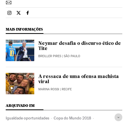
Esportes El País Brasil en Instagram
Esportes El País Brasil en Twitter
Esportes El País Brasil en Facebook
MAIS INFORMAÇÕES
Neymar desafia o discurso ético de
Tite
BREILLER PIRES
| SÃO PAULO
A ressaca de uma ofensa machista
viral
MARINA ROSSI
| RECIFE
ARQUIVADO EM
Igualdade oportunidades
Copa do Mundo 2018
Copa do Mundo Futebol
Copa do mundo