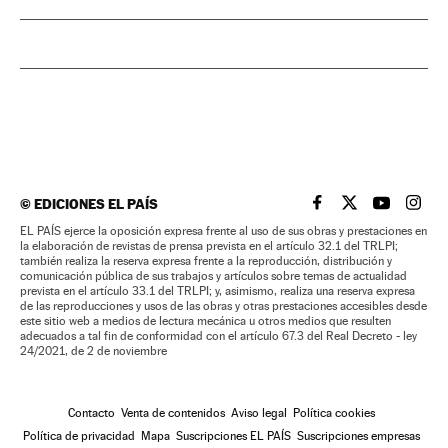
©
EDICIONES EL PAÍS
EL PAÍS BRASIL EN
EL PAÍS BRASI
EL PAÍS B
EL PA
EL PAÍS ejerce la oposición expresa frente al uso de sus obras y prestaciones en
la elaboración de revistas de prensa prevista en el artículo 32.1 del TRLPI;
también realiza la reserva expresa frente a la reproducción, distribución y
comunicación pública de sus trabajos y artículos sobre temas de actualidad
prevista en el artículo 33.1 del TRLPI; y, asimismo, realiza una reserva expresa
de las reproducciones y usos de las obras y otras prestaciones accesibles desde
este sitio web a medios de lectura mecánica u otros medios que resulten
adecuados a tal fin de conformidad con el artículo 67.3 del Real Decreto - ley
24/2021, de 2 de noviembre
Contacto
Venta de contenidos
Aviso legal
Política cookies
Política de privacidad
Mapa
Suscripciones EL PAÍS
Suscripciones empresas