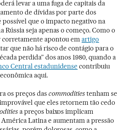
oderá levar a uma fuga de capitais da
agamento de dívidas por parte dos
é possível que o impacto negativo na
na Rússia seja apenas o começo. Como o
or corretamente apontou em
artigo
itar que não há risco de contágio para o
“década perdida” dos anos 1980, quando a
nco Central estadunidense
contribuiu
 econômica aqui.
ra os preços das
commodities
tenham se
improvável que eles retornem tão cedo
dities
a preços baixos implicam
 América Latina e aumentam a pressão
essárias, porém dolorosas, como a