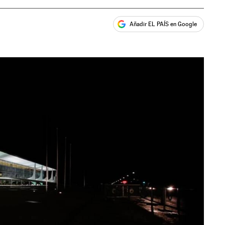
Añadir EL PAÍS en Google
ales