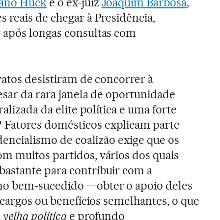
iano Huck
e o ex-juiz
Joaquim Barbosa
,
 reais de chegar à Presidência,
 após longas consultas com
vatos desistiram de concorrer à
esar da rara janela de oportunidade
alizada da elite política e uma forte
Fatores domésticos explicam parte
dencialismo de coalizão exige que os
m muitos partidos, vários dos quais
astante para contribuir com a
no bem-sucedido —obter o apoio deles
 cargos ou benefícios semelhantes, o que
a
velha política
e profundo