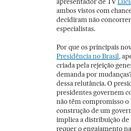
apresentador de TV
Luc
ambos vistos com chances
decidiram não concorrer
especialistas.
Por que os principais no
Presidência no Brasil
, ap
criada pela rejeição gener
demanda por mudanças? 
dessa relutância. O presi
presidentes governem co
não têm compromisso o b
construção de um gover
implica a distribuição de
requer o engajamento n