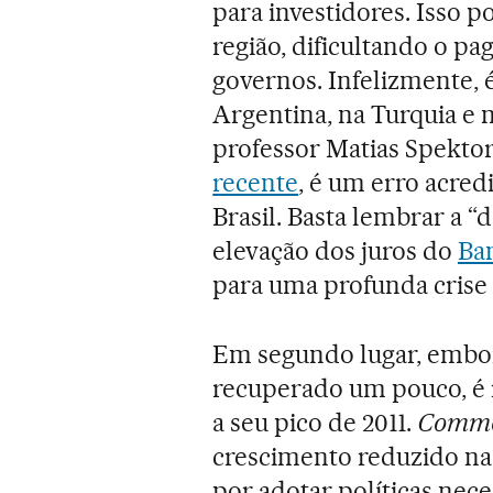
para investidores. Isso p
região, dificultando o p
governos. Infelizmente, 
Argentina, na Turquia e 
professor Matias Spekt
recente
, é um erro acred
Brasil. Basta lembrar a 
elevação dos juros do
Ba
para uma profunda crise
Em segundo lugar, embo
recuperado um pouco, é 
a seu pico de 2011.
Commo
crescimento reduzido na
por adotar políticas nec