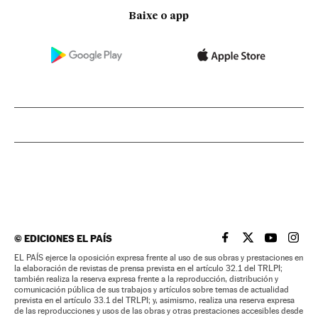
Baixe o app
©
EDICIONES EL PAÍS
EL PAÍS BRASIL EN
EL PAÍS BRASI
EL PAÍS B
EL PA
EL PAÍS ejerce la oposición expresa frente al uso de sus obras y prestaciones en
la elaboración de revistas de prensa prevista en el artículo 32.1 del TRLPI;
también realiza la reserva expresa frente a la reproducción, distribución y
comunicación pública de sus trabajos y artículos sobre temas de actualidad
prevista en el artículo 33.1 del TRLPI; y, asimismo, realiza una reserva expresa
de las reproducciones y usos de las obras y otras prestaciones accesibles desde