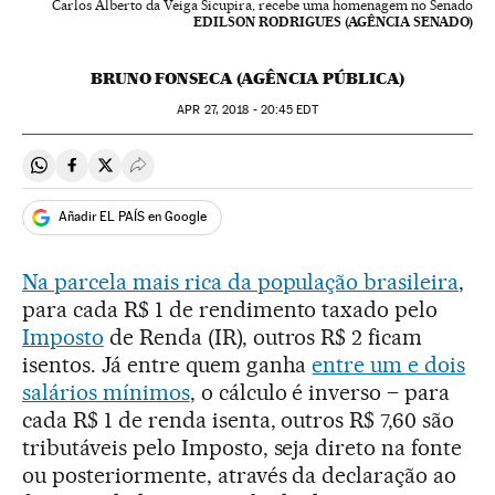
Carlos Alberto da Veiga Sicupira, recebe uma homenagem no Senado
EDILSON RODRIGUES (AGÊNCIA SENADO)
BRUNO FONSECA (AGÊNCIA PÚBLICA)
APR
27, 2018 - 20:45
EDT
Compartir en Whatsapp
Compartir en Facebook
Compartir en Twitter
Desplegar Redes Sociales
Añadir EL PAÍS en Google
Na parcela mais rica da população brasileira
,
para cada R$ 1 de rendimento taxado pelo
Imposto
de Renda (IR), outros R$ 2 ficam
isentos. Já entre quem ganha
entre um e dois
salários mínimos
, o cálculo é inverso – para
cada R$ 1 de renda isenta, outros R$ 7,60 são
tributáveis pelo Imposto, seja direto na fonte
ou posteriormente, através da declaração ao