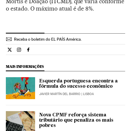
Mortis e Doação (ITCMD), que varia conforme
o estado. O máximo atual é de 8%.
Receba o boletim do EL PAÍS América.
Economia El País Brasil en Twitter
Economia El País Brasil en Instagram
Economia El País Brasil en Facebook
MAIS INFORMAÇÕES
Esquerda portuguesa encontra a
fórmula do sucesso econômico
JAVIER MARTÍN DEL BARRIO
| LISBOA
Nova CPMF reforça sistema
tributário que penaliza os mais
pobres