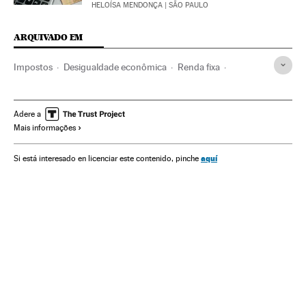
HELOÍSA MENDONÇA
| SÃO PAULO
ARQUIVADO EM
Impostos
Desigualdade econômica
Renda fixa
Comércio exterior
Mercados financeiros
Comércio
Empresas
Economia
Finanças
Adere a
Mais informações
aquí
Si está interesado en licenciar este contenido, pinche