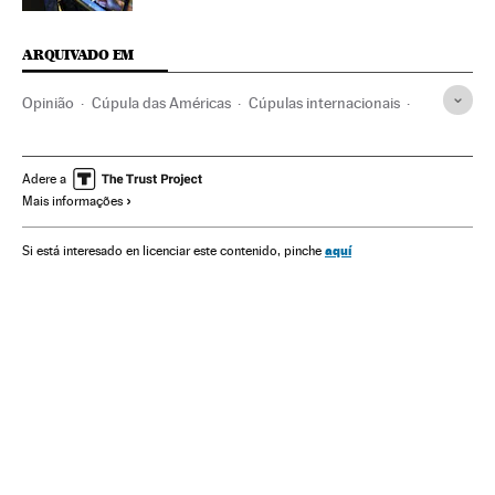
ARQUIVADO EM
Opinião
Cúpula das Américas
Cúpulas internacionais
Brasil
Relações internacionais
América do Sul
América Latina
América
Relações exteriores
Economia
Adere a
Mais informações
aquí
Si está interesado en licenciar este contenido, pinche