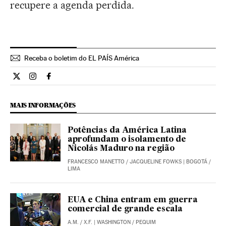
recupere a agenda perdida.
Receba o boletim do EL PAÍS América
Opiniao El País Brasil en Twitter
Opiniao El País Brasil en Instagram
Opiniao El País Brasil en Facebook
MAIS INFORMAÇÕES
Potências da América Latina
aprofundam o isolamento de
Nicolás Maduro na região
FRANCESCO MANETTO
/
JACQUELINE FOWKS
| BOGOTÁ /
LIMA
EUA e China entram em guerra
comercial de grande escala
A.M.
/
X.F.
| WASHINGTON / PEQUIM