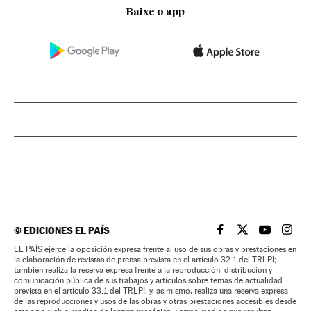
Baixe o app
©
EDICIONES EL PAÍS
EL PAÍS BRASIL EN
EL PAÍS BRASI
EL PAÍS B
EL PA
EL PAÍS ejerce la oposición expresa frente al uso de sus obras y prestaciones en
la elaboración de revistas de prensa prevista en el artículo 32.1 del TRLPI;
también realiza la reserva expresa frente a la reproducción, distribución y
comunicación pública de sus trabajos y artículos sobre temas de actualidad
prevista en el artículo 33.1 del TRLPI; y, asimismo, realiza una reserva expresa
de las reproducciones y usos de las obras y otras prestaciones accesibles desde