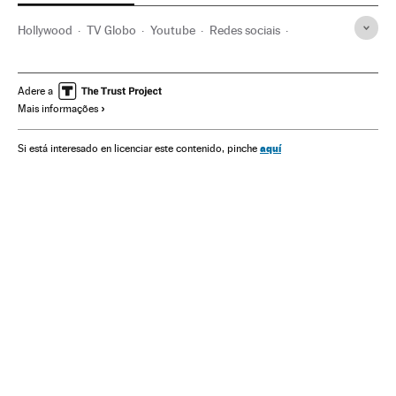
Hollywood
TV Globo
Youtube
Redes sociais
Indústria Cinematográfica
Televisão
Internet
Comunicações
Prêmios Oscar
Adere a
Mais informações
Cinema dos Estados Unidos
Prêmios cinema
Cinema
Premios Oscar 2018
aquí
Si está interesado en licenciar este contenido, pinche