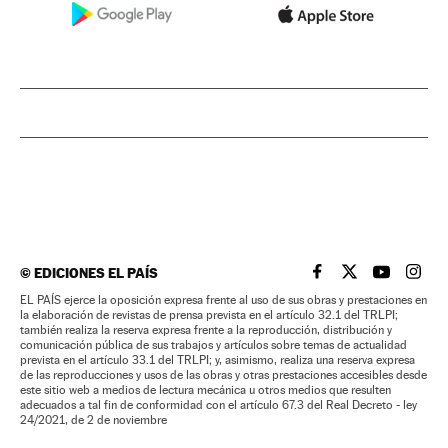
©
EDICIONES EL PAÍS
EL PAÍS BRASIL EN
EL PAÍS BRASI
EL PAÍS B
EL PA
EL PAÍS ejerce la oposición expresa frente al uso de sus obras y prestaciones en
la elaboración de revistas de prensa prevista en el artículo 32.1 del TRLPI;
también realiza la reserva expresa frente a la reproducción, distribución y
comunicación pública de sus trabajos y artículos sobre temas de actualidad
prevista en el artículo 33.1 del TRLPI; y, asimismo, realiza una reserva expresa
de las reproducciones y usos de las obras y otras prestaciones accesibles desde
este sitio web a medios de lectura mecánica u otros medios que resulten
adecuados a tal fin de conformidad con el artículo 67.3 del Real Decreto - ley
24/2021, de 2 de noviembre