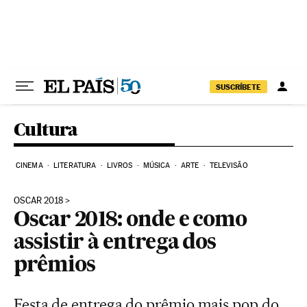
Pular para o conteúdo
SUSCRÍBETE
Cultura
CINEMA
LITERATURA
LIVROS
MÚSICA
ARTE
TELEVISÃO
OSCAR 2018
Oscar 2018: onde e como
assistir à entrega dos
prêmios
Festa de entrega do prêmio mais pop do