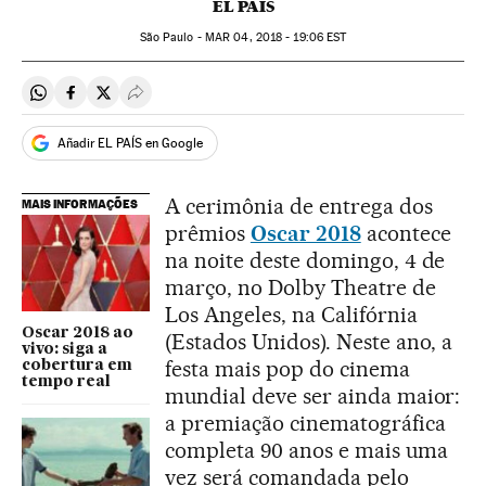
EL PAÍS
São Paulo -
MAR
04, 2018 - 19:06
EST
Compartir en Whatsapp
Compartir en Facebook
Compartir en Twitter
Desplegar Redes Sociales
Añadir EL PAÍS en Google
A cerimônia de entrega dos
MAIS INFORMAÇÕES
prêmios
Oscar 2018
acontece
na noite deste domingo, 4 de
março, no Dolby Theatre de
Los Angeles, na Califórnia
Oscar 2018 ao
(Estados Unidos). Neste ano, a
vivo: siga a
festa mais pop do cinema
cobertura em
tempo real
mundial deve ser ainda maior:
a premiação cinematográfica
completa 90 anos e mais uma
vez será comandada pelo