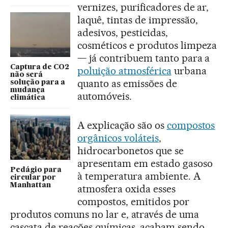
vernizes, purificadores de ar,
laquê, tintas de impressão,
adesivos, pesticidas,
cosméticos e produtos limpeza
— já contribuem tanto para a
Captura de CO2
poluição atmosférica
urbana
não será
quanto as emissões de
solução para a
mudança
automóveis.
climática
A explicação são os
compostos
orgânicos voláteis
,
hidrocarbonetos que se
apresentam em estado gasoso
Pedágio para
à temperatura ambiente. A
circular por
Manhattan
atmosfera oxida esses
compostos, emitidos por
produtos comuns no lar e, através de uma
cascata de reações químicas, acabam sendo