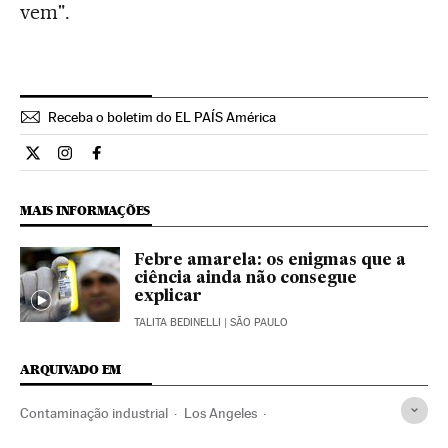
vem".
Receba o boletim do EL PAÍS América
Ciencia El País Brasil en Twitter
Ciencia El País Brasil en Instagram
Ciencia El País Brasil en Facebook
MAIS INFORMAÇÕES
Febre amarela: os enigmas que a
ciência ainda não consegue
explicar
TALITA BEDINELLI
| SÃO PAULO
ARQUIVADO EM
Contaminação industrial
Los Angeles
Contaminação atmosférica
Contaminação