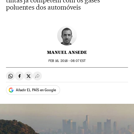
tintas já competem com os gases
poluentes dos automóveis
MANUEL ANSEDE
FEB
16, 2018 - 08:07
EST
Compartir en Whatsapp
Compartir en Facebook
Compartir en Twitter
Desplegar Redes Sociales
Añadir EL PAÍS en Google