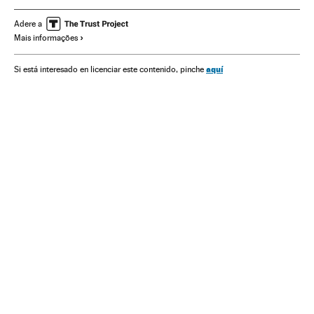
Meio ambiente
Ciência
Adere a
Mais informações
aquí
Si está interesado en licenciar este contenido, pinche