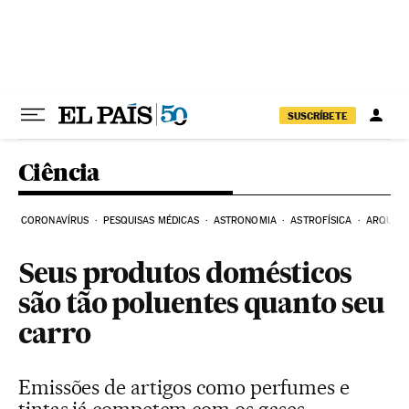
Pular para o conteúdo
SUSCRÍBETE
Ciência
CORONAVÍRUS
PESQUISAS MÉDICAS
ASTRONOMIA
ASTROFÍSICA
ARQUEO
Seus produtos domésticos
são tão poluentes quanto seu
carro
Emissões de artigos como perfumes e