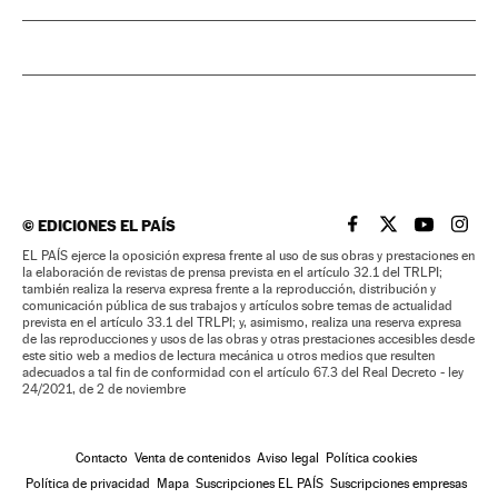
©
EDICIONES EL PAÍS
EL PAÍS BRASIL EN
EL PAÍS BRASI
EL PAÍS B
EL PA
EL PAÍS ejerce la oposición expresa frente al uso de sus obras y prestaciones en
la elaboración de revistas de prensa prevista en el artículo 32.1 del TRLPI;
también realiza la reserva expresa frente a la reproducción, distribución y
comunicación pública de sus trabajos y artículos sobre temas de actualidad
prevista en el artículo 33.1 del TRLPI; y, asimismo, realiza una reserva expresa
de las reproducciones y usos de las obras y otras prestaciones accesibles desde
este sitio web a medios de lectura mecánica u otros medios que resulten
adecuados a tal fin de conformidad con el artículo 67.3 del Real Decreto - ley
24/2021, de 2 de noviembre
Contacto
Venta de contenidos
Aviso legal
Política cookies
Política de privacidad
Mapa
Suscripciones EL PAÍS
Suscripciones empresas