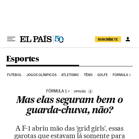
Pular para o conteúdo
SUSCRÍBETE
Esportes
FUTEBOL
JOGOS OLÍMPICOS
ATLETISMO
TÊNIS
GOLFE
FORMULA 1
FÓRMULA 1
i
OPINIÃO
Mas elas seguram bem o
guarda-chuva, não?
A F-1 abriu mão das ‘grid girls’, essas
garotas que estavam lá somente para