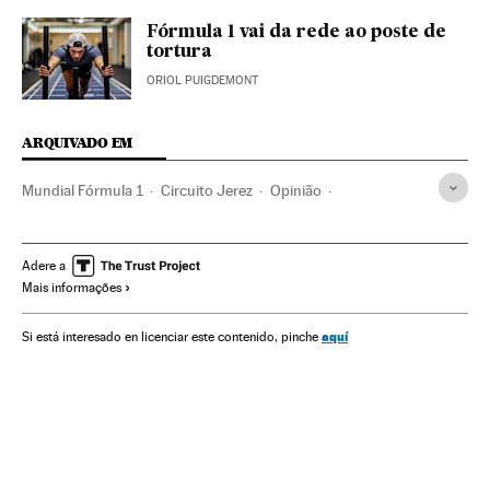
Fórmula 1 vai da rede ao poste de
tortura
ORIOL PUIGDEMONT
ARQUIVADO EM
Mundial Fórmula 1
Circuito Jerez
Opinião
Mundial Motociclismo
Circuitos velocidade
Motociclismo
Campeonato mundial
Adere a
Mais informações
Instalações esportivas
Competições
Temporada 2018 Fórmula 1
Fórmula 1
Automobilismo
aquí
Si está interesado en licenciar este contenido, pinche
Esportes motor
Esportes