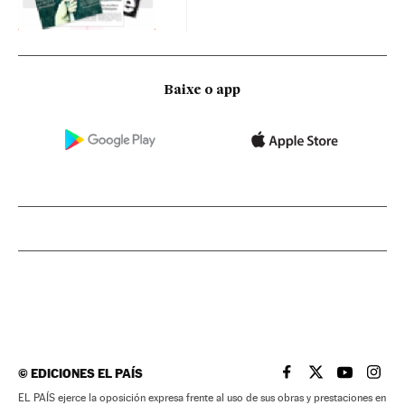
Baixe o app
©
EDICIONES EL PAÍS
EL PAÍS BRASIL EN
EL PAÍS BRASI
EL PAÍS B
EL PA
EL PAÍS ejerce la oposición expresa frente al uso de sus obras y prestaciones en