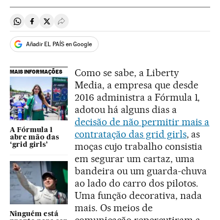
Compartir en Whatsapp
Compartir en Facebook
Compartir en Twitter
Desplegar Redes Sociales
Añadir EL PAÍS en Google
Como se sabe, a Liberty
MAIS INFORMAÇÕES
Media, a empresa que desde
2016 administra a Fórmula 1,
adotou há alguns dias a
decisão de não permitir mais a
A Fórmula 1
contratação das grid girls
, as
abre mão das
moças cujo trabalho consistia
‘grid girls’
em segurar um cartaz, uma
bandeira ou um guarda-chuva
ao lado do carro dos pilotos.
Uma função decorativa, nada
mais. Os meios de
Ninguém está