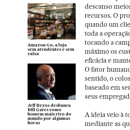
descanso meios
recursos. O pr
quando um clie
toda a operaçã
tocando a camp
Amazon Go, a loja
máximo os cus
sem atendentes e sem
caixa
eficácia e man
O fator humano
sentido, o colo
baseado em sen
seus empregado
Jeff Bezos desbanca
Bill Gates como
A ideia veio à 
homem mais rico do
mundo por algumas
mediante as qu
horas