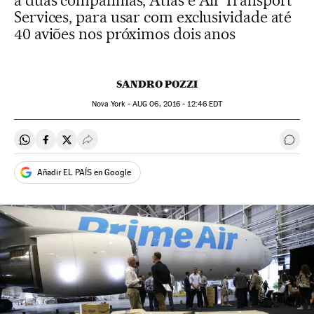
a duas companhias, Atlas e Air Transport
Services, para usar com exclusividade até
40 aviões nos próximos dois anos
SANDRO POZZI
Nova York -
AUG
06, 2016 - 12:46
EDT
Compartir en Whatsapp
Compartir en Facebook
Compartir en Twitter
Desplegar Redes Sociales
Come
Añadir EL PAÍS en Google