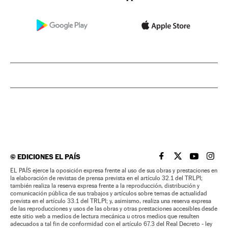
©
EDICIONES EL PAÍS
EL PAÍS BRASIL EN
EL PAÍS BRASI
EL PAÍS B
EL PA
EL PAÍS ejerce la oposición expresa frente al uso de sus obras y prestaciones en
la elaboración de revistas de prensa prevista en el artículo 32.1 del TRLPI;
también realiza la reserva expresa frente a la reproducción, distribución y
comunicación pública de sus trabajos y artículos sobre temas de actualidad
prevista en el artículo 33.1 del TRLPI; y, asimismo, realiza una reserva expresa
de las reproducciones y usos de las obras y otras prestaciones accesibles desde
este sitio web a medios de lectura mecánica u otros medios que resulten
adecuados a tal fin de conformidad con el artículo 67.3 del Real Decreto - ley