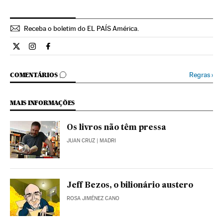
Receba o boletim do EL PAÍS América.
Economia El País Brasil en Twitter
Economia El País Brasil en Instagram
Economia El País Brasil en Facebook
COMENTÁRIOS
Regras
›
COMENTÁRIOS
MAIS INFORMAÇÕES
Os livros não têm pressa
JUAN CRUZ
| MADRI
Jeff Bezos, o bilionário austero
ROSA JIMÉNEZ CANO