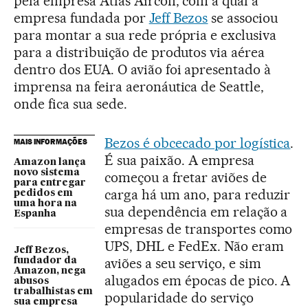
pela empresa Atlas Aircon, com a qual a
empresa fundada por
Jeff Bezos
se associou
para montar a sua rede própria e exclusiva
para a distribuição de produtos via aérea
dentro dos EUA. O avião foi apresentado à
imprensa na feira aeronáutica de Seattle,
onde fica sua sede.
Bezos é obcecado por logística
.
MAIS INFORMAÇÕES
É sua paixão. A empresa
Amazon lança
novo sistema
começou a fretar aviões de
para entregar
carga há um ano, para reduzir
pedidos em
uma hora na
sua dependência em relação a
Espanha
empresas de transportes como
UPS, DHL e FedEx. Não eram
Jeff Bezos,
aviões a seu serviço, e sim
fundador da
Amazon, nega
alugados em épocas de pico. A
abusos
trabalhistas em
popularidade do serviço
sua empresa