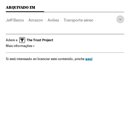
ARQUIVADO EM
Jeff Bezos
Amazon
Aviões
Transporte aéreo
Transporte
Lojas online
Comércio eletrônico
Comércio
Internet
Empresas
Economia
Adere a
Mais informações
Telecomunicações
Comunicações
aquí
Si está interesado en licenciar este contenido, pinche