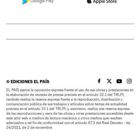
©
EDICIONES EL PAÍS
EL PAÍS BRASIL EN
EL PAÍS BRASI
EL PAÍS B
EL PA
EL PAÍS ejerce la oposición expresa frente al uso de sus obras y prestaciones en
la elaboración de revistas de prensa prevista en el artículo 32.1 del TRLPI;
también realiza la reserva expresa frente a la reproducción, distribución y
comunicación pública de sus trabajos y artículos sobre temas de actualidad
prevista en el artículo 33.1 del TRLPI; y, asimismo, realiza una reserva expresa
de las reproducciones y usos de las obras y otras prestaciones accesibles desde
este sitio web a medios de lectura mecánica u otros medios que resulten
adecuados a tal fin de conformidad con el artículo 67.3 del Real Decreto - ley
24/2021, de 2 de noviembre