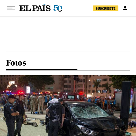
SUSCRÍBETE
Pular para o conteúdo
Fotos