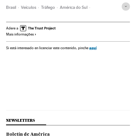
Brasil
Veículos
Tráfego
América do Sul
Copacabana
Rio de Janeiro
Ataques con atropelamento
Atropelos
Adere a
Mais informações
Estado Rio de Janeiro
Acidente tráfego
Carros
Delitos tráfego
Acidentes
América Latina
aquí
Si está interesado en licenciar este contenido, pinche
Acontecimentos
América
Delitos
Transporte
Justiça
NEWSLETTERS
Boletín de América