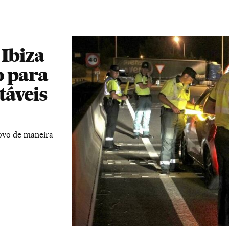
 Ibiza
o para
táveis
ovo de maneira