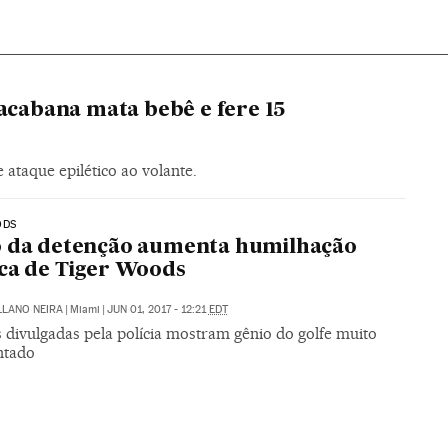
cabana mata bebê e fere 15
e ataque epilético ao volante.
ODS
o da detenção aumenta humilhação
ca de Tiger Woods
LLANO NEIRA
|
Miami
|
JUN 01, 2017 - 12:21
EDT
 divulgadas pela polícia mostram gênio do golfe muito
ntado