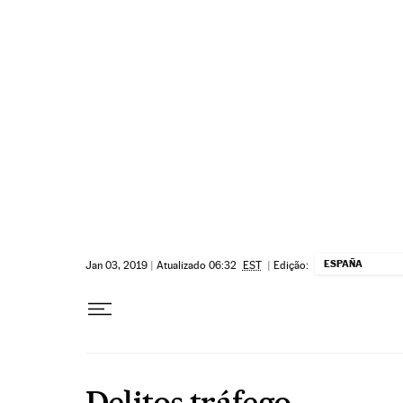
Pular para o conteúdo
ESPAÑA
Jan 03, 2019
|
Atualizado 06:32
EST
|
Edição:
Delitos tráfego