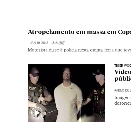
Atropelamento em massa em Copa
|
JAN 19, 2018 - 13:21
EST
Motorista disse à polícia nesta quinta-feira que tev
TIGER WO
Víde
públi
PABLO DE 
Imagens
desorie