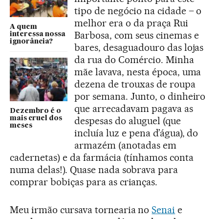
tipo de negócio na cidade – o
melhor era o da praça Rui
A quem
Barbosa, com seus cinemas e
interessa nossa
ignorância?
bares, desaguadouro das lojas
da rua do Comércio. Minha
mãe lavava, nesta época, uma
dezena de trouxas de roupa
por semana. Junto, o dinheiro
que arrecadavam pagava as
Dezembro é o
mais cruel dos
despesas do aluguel (que
meses
incluía luz e pena d’água), do
armazém (anotadas em
cadernetas) e da farmácia (tínhamos conta
numa delas!). Quase nada sobrava para
comprar bobiças para as crianças.
Meu irmão cursava tornearia no
Senai
e