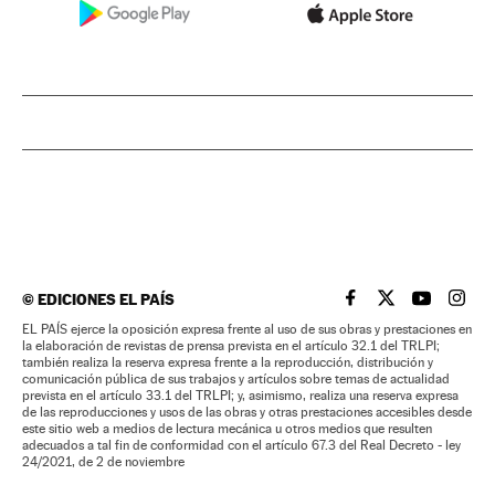
©
EDICIONES EL PAÍS
EL PAÍS BRASIL EN
EL PAÍS BRASI
EL PAÍS B
EL PA
EL PAÍS ejerce la oposición expresa frente al uso de sus obras y prestaciones en
la elaboración de revistas de prensa prevista en el artículo 32.1 del TRLPI;
también realiza la reserva expresa frente a la reproducción, distribución y
comunicación pública de sus trabajos y artículos sobre temas de actualidad
prevista en el artículo 33.1 del TRLPI; y, asimismo, realiza una reserva expresa
de las reproducciones y usos de las obras y otras prestaciones accesibles desde
este sitio web a medios de lectura mecánica u otros medios que resulten
adecuados a tal fin de conformidad con el artículo 67.3 del Real Decreto - ley
24/2021, de 2 de noviembre