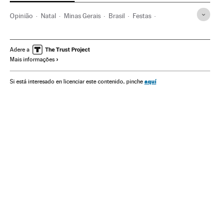
Opinião
Natal
Minas Gerais
Brasil
Festas
América do Sul
América Latina
América
Adere a
Mais informações
aquí
Si está interesado en licenciar este contenido, pinche