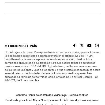
©
EDICIONES EL PAÍS
EL PAÍS BRASIL EN
EL PAÍS BRASI
EL PAÍS B
EL PA
EL PAÍS ejerce la oposición expresa frente al uso de sus obras y prestaciones en
la elaboración de revistas de prensa prevista en el artículo 32.1 del TRLPI;
también realiza la reserva expresa frente a la reproducción, distribución y
comunicación pública de sus trabajos y artículos sobre temas de actualidad
prevista en el artículo 33.1 del TRLPI; y, asimismo, realiza una reserva expresa
de las reproducciones y usos de las obras y otras prestaciones accesibles desde
este sitio web a medios de lectura mecánica u otros medios que resulten
adecuados a tal fin de conformidad con el artículo 67.3 del Real Decreto - ley
24/2021, de 2 de noviembre
Contacto
Venta de contenidos
Aviso legal
Política cookies
Política de privacidad
Mapa
Suscripciones EL PAÍS
Suscripciones empresas