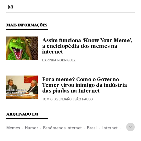
Politica El País Brasil en Instagram
MAIS INFORMAÇÕES
Assim funciona ‘Know Your Meme’,
a enciclopédia dos memes na
internet
DARINKA RODRÍGUEZ
Fora meme? Como o Governo
Temer virou inimigo da indústria
das piadas na Internet
TOM C. AVENDAÑO
| SÃO PAULO
ARQUIVADO EM
Memes
Humor
Fenômenos Internet
Brasil
Internet
América do Sul
América Latina
América