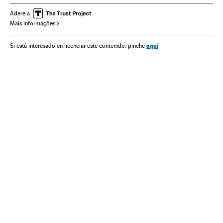
Telecomunicações
Comunicações
Verne
Adere a
Mais informações
aquí
Si está interesado en licenciar este contenido, pinche