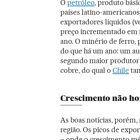
O
petróleo
, produto bási
países latino-americano
exportadores líquidos (
preço incrementado em m
ano. O minério de ferro,
do que há um ano: um aut
segundo maior produtor 
cobre, do qual o
Chile
tan
Crescimento não h
As boas notícias, porém,
região. Os picos de exp
– onde o crescimento mé