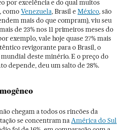
co por excelência e do qual muitos
s, como
Venezuela
, Brasil e
México
, são
vendem mais do que compram), viu seu
ais de 23% nos 11 primeiros meses do
 por exemplo, vale hoje quase 27% mais
êntico revigorante para o Brasil, o
mundial deste minério. E o preço do
to depende, deu um salto de 28%.
omogêneo
 não chegam a todos os rincões da
ortação se concentram na
América do Sul
dio foi de 16%, em comparação com a