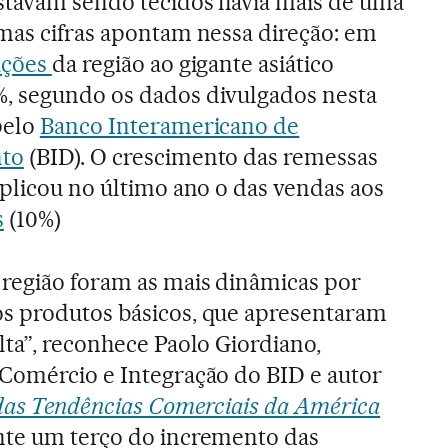
stavam sendo tecidos havia mais de uma
imas cifras apontam nessa direção: em
ações
da região ao gigante asiático
, segundo os dados divulgados nesta
pelo
Banco Interamericano de
to
(BID). O crescimento das remessas
iplicou no último ano o das vendas aos
s
(10%)
 região foram as mais dinâmicas por
s produtos básicos, que apresentaram
lta”, reconhece Paolo Giordiano,
 Comércio e Integração do BID e autor
das Tendências Comerciais da América
nte um terço do incremento das