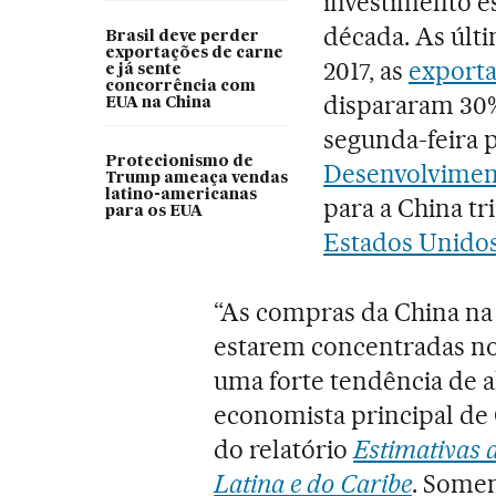
investimento e
década. As últ
Brasil deve perder
exportações de carne
2017, as
export
e já sente
concorrência com
dispararam 30%
EUA na China
segunda-feira 
Protecionismo de
Desenvolvimen
Trump ameaça vendas
latino-americanas
para a China tr
para os EUA
Estados Unido
“As compras da China na
estarem concentradas no
uma forte tendência de a
economista principal de
do relatório
Estimativas 
Latina e do Caribe
. Some