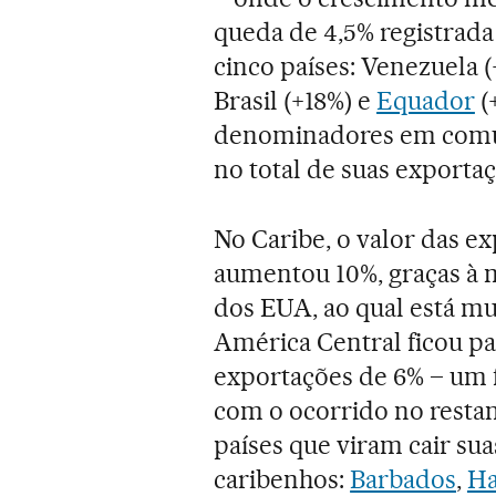
queda de 4,5% registrada
cinco países: Venezuela 
Brasil (+18%) e
Equador
(
denominadores em comum
no total de suas exporta
No Caribe, o valor das e
aumentou 10%, graças à
dos EUA, ao qual está mu
América Central ficou p
exportações de 6% – um
com o ocorrido no restan
países que viram cair su
caribenhos:
Barbados
,
Ha