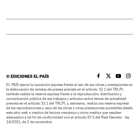
©
EDICIONES EL PAÍS
EL PAÍS BRASIL EN
EL PAÍS BRASI
EL PAÍS B
EL PA
EL PAÍS ejerce la oposición expresa frente al uso de sus obras y prestaciones en
la elaboración de revistas de prensa prevista en el artículo 32.1 del TRLPI;
también realiza la reserva expresa frente a la reproducción, distribución y
comunicación pública de sus trabajos y artículos sobre temas de actualidad
prevista en el artículo 33.1 del TRLPI; y, asimismo, realiza una reserva expresa
de las reproducciones y usos de las obras y otras prestaciones accesibles desde
este sitio web a medios de lectura mecánica u otros medios que resulten
adecuados a tal fin de conformidad con el artículo 67.3 del Real Decreto - ley
24/2021, de 2 de noviembre