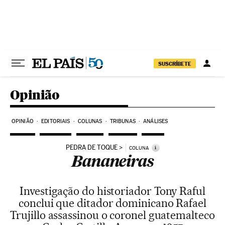
Pular para o conteúdo
SUSCRÍBETE
Opinião
OPINIÃO
EDITORIAIS
COLUNAS
TRIBUNAS
ANÁLISES
PEDRA DE TOQUE
i
COLUNA
Bananeiras
Investigação do historiador Tony Raful
conclui que ditador dominicano Rafael
Trujillo assassinou o coronel guatemalteco