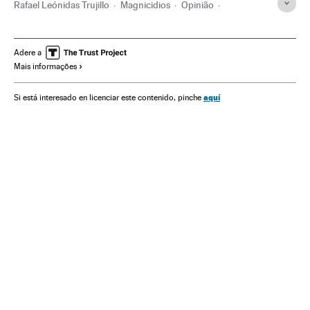
Rafael Leónidas Trujillo
Magnicidios
Opinião
Guatemala
República Dominicana
América Central
Caribe
Atentados mortais
Atentados terroristas
Adere a
Mais informações
Assassinatos
América Latina
História contemporânea
Acontecimentos
América
História
Delitos
aquí
Si está interesado en licenciar este contenido, pinche
Terrorismo
Justiça