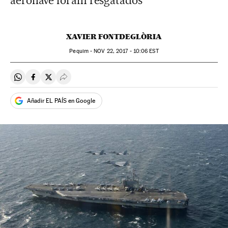
aeronave foram resgatados
XAVIER FONTDEGLÒRIA
Pequim -
NOV
22, 2017 - 10:06
EST
Compartir en Whatsapp
Compartir en Facebook
Compartir en Twitter
Desplegar Redes Sociales
Añadir EL PAÍS en Google