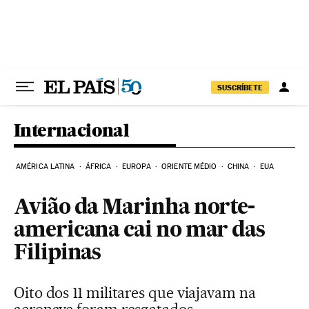
Pular para o conteúdo
SUSCRÍBETE
Internacional
AMÉRICA LATINA
ÁFRICA
EUROPA
ORIENTE MÉDIO
CHINA
EUA
Avião da Marinha norte-
americana cai no mar das
Filipinas
Oito dos 11 militares que viajavam na