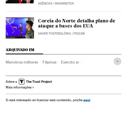
AGÊNCIAS
| WASHINGTON
Coreia do Norte detalha plano de
ataque a bases dos EUA
XAVIER FONTDEGLÒRIA
| PEQUIM
ARQUIVADO EM
Manobras militares
Filipinas
Exército ar
Sudeste asiático
Forças armadas
Acidentes aéreos
Acidentes
Estados Unidos
América do Norte
Ásia
Adere a
Mais informações
Defesa
Acontecimentos
América
aquí
Si está interesado en licenciar este contenido, pinche