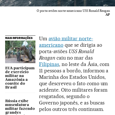
O porta-aviões norte-americano USS Ronald Reagan
AP
Um
avião militar norte-
MAIS INFORMAÇÕES
americano
que se dirigia ao
porta-aviões
USS Ronald
Reagan
caiu no mar das
Filipinas
, no leste da Ásia, com
EUA participam
11 pessoas a bordo, informou a
de exercício
Marinha dos Estados Unidos,
militar na
Amazônia a
que descreveu o fato como um
convite do
Brasil
acidente. Oito militares foram
resgatados, segundo o
Rússia exibe
Governo japonês, e as buscas
musculatura
pelos outros três continuam.
militar fazendo
grandes