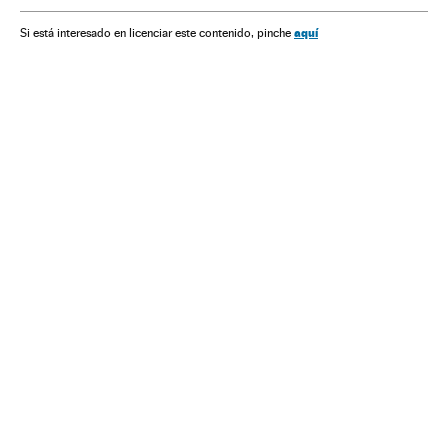
Governo
Regulamento jurídico
América
aquí
Si está interesado en licenciar este contenido, pinche
Administração Estado
Legislação
Política
Administração pública
Justiça