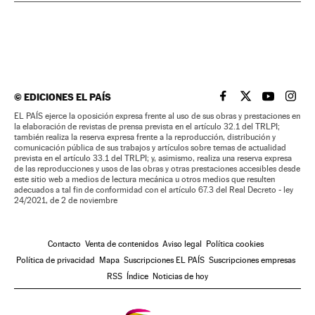
©
EDICIONES EL PAÍS
EL PAÍS BRASIL EN
EL PAÍS BRASI
EL PAÍS B
EL PA
EL PAÍS ejerce la oposición expresa frente al uso de sus obras y prestaciones en
la elaboración de revistas de prensa prevista en el artículo 32.1 del TRLPI;
también realiza la reserva expresa frente a la reproducción, distribución y
comunicación pública de sus trabajos y artículos sobre temas de actualidad
prevista en el artículo 33.1 del TRLPI; y, asimismo, realiza una reserva expresa
de las reproducciones y usos de las obras y otras prestaciones accesibles desde
este sitio web a medios de lectura mecánica u otros medios que resulten
adecuados a tal fin de conformidad con el artículo 67.3 del Real Decreto - ley
24/2021, de 2 de noviembre
Contacto
Venta de contenidos
Aviso legal
Política cookies
Política de privacidad
Mapa
Suscripciones EL PAÍS
Suscripciones empresas
RSS
Índice
Noticias de hoy