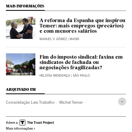
MAIS INFORMAÇÕES
A reforma da Espanha que inspirou
Temer: mais empregos (precários)
e com menores salários
MANUEL V. GÓMEZ
| MADRI
Fim do imposto sindical: faxina em
sindicatos de fachada ou
negociações fragilizadas?
HELOÍSA MENDONÇA
| SÃO PAULO
ARQUIVADO EM
Consolidação Leis Trabalho
Michel Temer
Presidente Brasil
Presidência Brasil
Legislação Brasileira
Brasil
Governo Brasil
Adere a
Mais informações
Códigos legais
América do Sul
América Latina