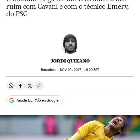
ruim com Cavani e com o técnico Emery,
do PSG
JORDI QUIXANO
Barcelona -
NOV
10, 2017 - 19:29
EST
Compartir en Whatsapp
Compartir en Facebook
Compartir en Twitter
Desplegar Redes Sociales
Añadir EL PAÍS en Google