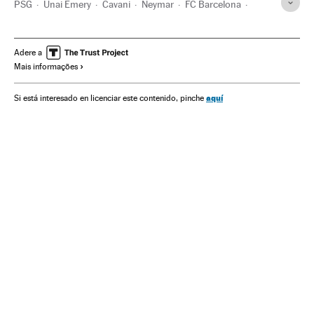
PSG
Unai Emery
Cavani
Neymar
FC Barcelona
Times esportes
Liga francesa 2017/2018
Liga francesa
Liga futebol
Futebol
Competições
Esportes
Adere a
Mais informações
aquí
Si está interesado en licenciar este contenido, pinche