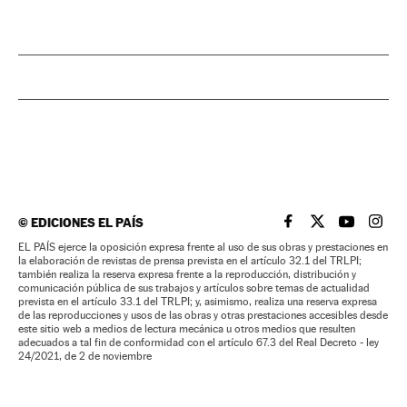
©
EDICIONES EL PAÍS
EL PAÍS BRASIL EN
EL PAÍS BRASI
EL PAÍS B
EL PA
EL PAÍS ejerce la oposición expresa frente al uso de sus obras y prestaciones en
la elaboración de revistas de prensa prevista en el artículo 32.1 del TRLPI;
también realiza la reserva expresa frente a la reproducción, distribución y
comunicación pública de sus trabajos y artículos sobre temas de actualidad
prevista en el artículo 33.1 del TRLPI; y, asimismo, realiza una reserva expresa
de las reproducciones y usos de las obras y otras prestaciones accesibles desde
este sitio web a medios de lectura mecánica u otros medios que resulten
adecuados a tal fin de conformidad con el artículo 67.3 del Real Decreto - ley
24/2021, de 2 de noviembre