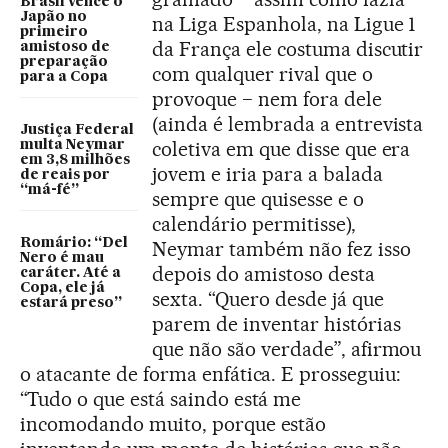
Brasil vence o
Japão no
na Liga Espanhola, na Ligue 1
primeiro
da França ele costuma discutir
amistoso de
preparação
com qualquer rival que o
para a Copa
provoque − nem fora dele
(ainda é lembrada a entrevista
Justiça Federal
coletiva em que disse que era
multa Neymar
em 3,8 milhões
jovem e iria para a balada
de reais por
“má-fé”
sempre que quisesse e o
calendário permitisse),
Romário: “Del
Neymar também não fez isso
Nero é mau
depois do amistoso desta
caráter. Até a
Copa, ele já
sexta. “Quero desde já que
estará preso”
parem de inventar histórias
que não são verdade”, afirmou
o atacante de forma enfática. E prosseguiu:
“Tudo o que está saindo está me
incomodando muito, porque estão