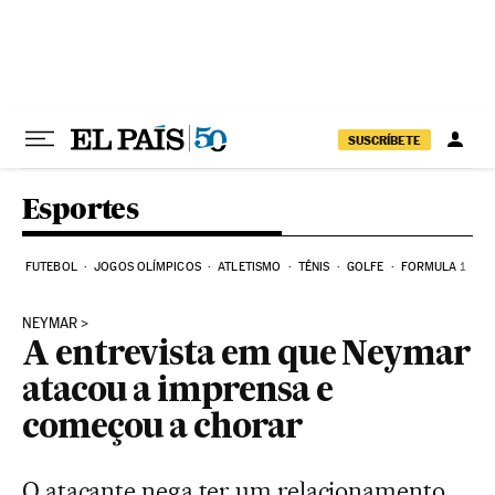
Pular para o conteúdo
SUSCRÍBETE
Esportes
FUTEBOL
JOGOS OLÍMPICOS
ATLETISMO
TÊNIS
GOLFE
FORMULA 1
NEYMAR
A entrevista em que Neymar
atacou a imprensa e
começou a chorar
O atacante nega ter um relacionamento