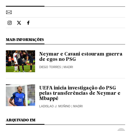
Esportes El País Brasil en Instagram
Esportes El País Brasil en Twitter
Esportes El País Brasil en Facebook
MAIS INFORMAÇÕES
Neymar e Cavani estouram guerra
de egos no PSG
DIEGO TORRES
| MADRI
UEFA inicia investigação do PSG
pelas transferências de Neymar e
Mbappé
LADISLAO J. MOÑINO
| MADRI
ARQUIVADO EM