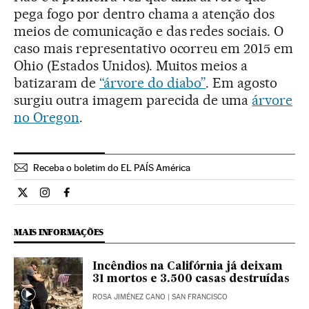
pega fogo por dentro chama a atenção dos
meios de comunicação e das redes sociais. O
caso mais representativo ocorreu em 2015 em
Ohio (Estados Unidos). Muitos meios a
batizaram de
“árvore do diabo”
. Em agosto
surgiu outra imagem parecida de uma
árvore
no Oregon
.
Receba o boletim do EL PAÍS América
Internacional El País Brasil en Twitter
Internacional El País Brasil en Instagram
Internacional El País Brasil en Facebook
MAIS INFORMAÇÕES
Incêndios na Califórnia já deixam
31 mortos e 3.500 casas destruídas
ROSA JIMÉNEZ CANO
| SAN FRANCISCO