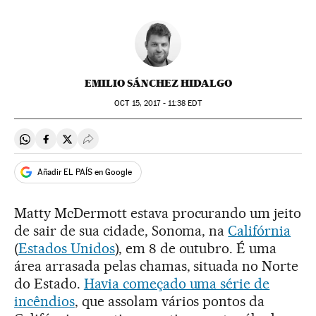
EMILIO SÁNCHEZ HIDALGO
OCT
15, 2017 - 11:38
EDT
Compartir en Whatsapp
Compartir en Facebook
Compartir en Twitter
Desplegar Redes Sociales
Añadir EL PAÍS en Google
Matty McDermott estava procurando um jeito
de sair de sua cidade, Sonoma, na
Califórnia
(
Estados Unidos
), em 8 de outubro. É uma
área arrasada pelas chamas, situada no Norte
do Estado.
Havia começado uma série de
incêndios
, que assolam vários pontos da