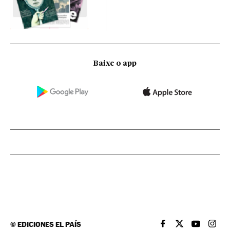
Baixe o app
©
EDICIONES EL PAÍS
EL PAÍS BRASIL EN
EL PAÍS BRASI
EL PAÍS B
EL PA