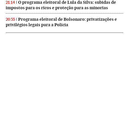
O programa eleitoral de Lula da Silva: subidas de
21:14
impostos para os ricos e proteção para as minorias
Programa eleitoral de Bolsonaro: privatizações e
20:55
privilégios legais para a Polícia
NEWSLETTERS
Boletín de América
Cada semana en tu cuenta de correo una selección de las noticias,
reportajes y análisis de los periodistas de EL PAÍS con los acontecimientos