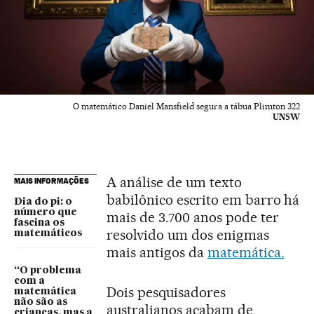
O matemático Daniel Mansfield segura a tábua Plimton 322
UNSW
A análise de um texto
MAIS INFORMAÇÕES
babilônico escrito em barro há
Dia do pi: o
número que
mais de 3.700 anos pode ter
fascina os
resolvido um dos enigmas
matemáticos
mais antigos da
matemática.
“O problema
com a
Dois pesquisadores
matemática
não são as
australianos acabam de
crianças, mas a