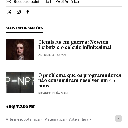
Receba o boletim do EL PAÍS América
Ciencia El País Brasil en Twitter
Ciencia El País Brasil en Instagram
Ciencia El País Brasil en Facebook
MAIS INFORMAÇÕES
Cientistas em guerra: Newton,
Leibniz e o cálculo infinitesimal
ANTONIO J. DURÁN
O problema que os programadores
não conseguiram resolver em 45
anos
RICARDO PEÑA MARÍ
ARQUIVADO EM
Arte mesopotâmica
Matemática
Arte antiga