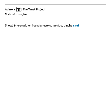
História arte
História antiga
Ciências exatas
História
Arte
Ciência
Adere a
Mais informações
aquí
Si está interesado en licenciar este contenido, pinche