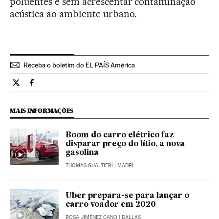
poluentes e sem acrescentar contaminação
acústica ao ambiente urbano.
Receba o boletim do EL PAÍS América
Tecnologia El País Brasil en Twitter
Tecnologia El País Brasil en Facebook
MAIS INFORMAÇÕES
Boom do carro elétrico faz
disparar preço do lítio, a nova
gasolina
THOMAS GUALTIERI
| MADRI
Uber prepara-se para lançar o
carro voador em 2020
ROSA JIMÉNEZ CANO
| DALLAS