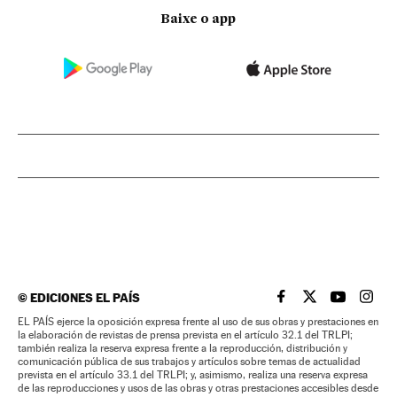
Baixe o app
©
EDICIONES EL PAÍS
EL PAÍS BRASIL EN
EL PAÍS BRASI
EL PAÍS B
EL PA
EL PAÍS ejerce la oposición expresa frente al uso de sus obras y prestaciones en
la elaboración de revistas de prensa prevista en el artículo 32.1 del TRLPI;
también realiza la reserva expresa frente a la reproducción, distribución y
comunicación pública de sus trabajos y artículos sobre temas de actualidad
prevista en el artículo 33.1 del TRLPI; y, asimismo, realiza una reserva expresa
de las reproducciones y usos de las obras y otras prestaciones accesibles desde