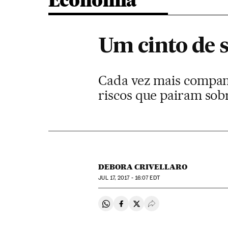
Economia
Um cinto de 
Cada vez mais companh
riscos que pairam sob
DEBORA CRIVELLARO
JUL
17, 2017 - 16:07
EDT
Compartir en Whatsapp
Compartir en Facebook
Compartir en Twitter
Desplegar Redes Soci