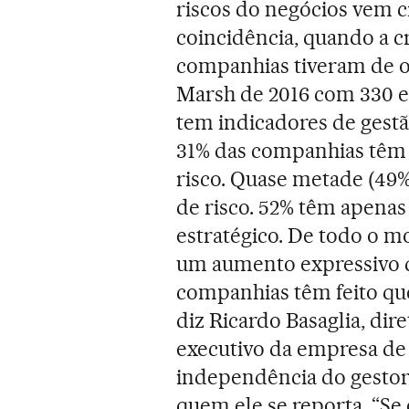
riscos do negócios vem c
coincidência, quando a c
companhias tiveram de o
Marsh de 2016 com 330 
tem indicadores de gest
31% das companhias têm 
risco. Quase metade (49
de risco. 52% têm apen
estratégico. De todo o m
um aumento expressivo d
companhias têm feito qu
diz Ricardo Basaglia, dir
executivo da empresa de 
independência do gestor 
quem ele se reporta. “Se