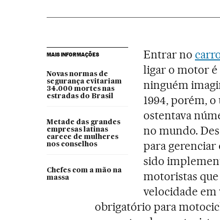
Entrar no
carr
MAIS INFORMAÇÕES
ligar o motor é
Novas normas de
segurança evitariam
ninguém imagin
34.000 mortes nas
estradas do Brasil
1994, porém, o 
ostentava núme
Metade das grandes
no mundo. Desd
empresas latinas
carece de mulheres
para gerenciar 
nos conselhos
sido implement
Chefes com a mão na
motoristas que
massa
velocidade em 
obrigatório para motocicl