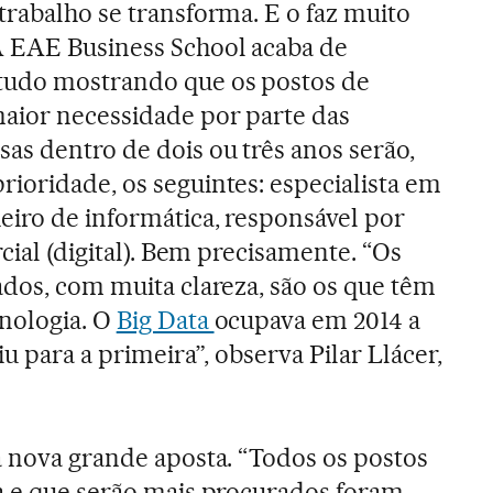
trabalho se transforma. E o faz muito
 EAE Business School acaba de
tudo mostrando que os postos de
aior necessidade por parte das
as dentro de dois ou três anos serão,
ioridade, os seguintes: especialista em
eiro de informática, responsável por
rcial (digital). Bem precisamente. “Os
ados, com muita clareza, são os que têm
nologia. O
Big Data
ocupava em 2014 a
iu para a primeira”, observa Pilar Llácer,
.
a nova grande aposta. “Todos os postos
a e que serão mais procurados foram