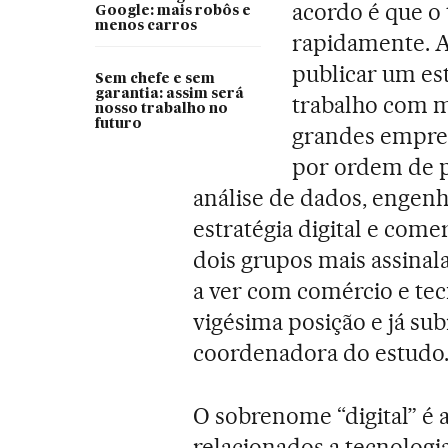
acordo é que o 
Google: mais robôs e
menos carros
rapidamente. A
publicar um es
Sem chefe e sem
garantia: assim será
trabalho com m
nosso trabalho no
futuro
grandes empres
por ordem de pr
análise de dados, engenh
estratégia digital e come
dois grupos mais assinal
a ver com comércio e tec
vigésima posição e já sub
coordenadora do estudo
O sobrenome “digital” é 
relacionados a tecnologi