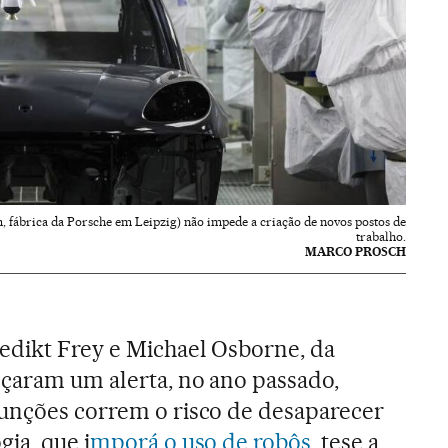
, fábrica da Porsche em Leipzig) não impede a criação de novos postos de
trabalho.
MARCO PROSCH
edikt Frey e Michael Osborne, da
çaram um alerta, no ano passado,
funções correm o risco de desaparecer
gia, que i
mporá o uso de robôs
, tese a