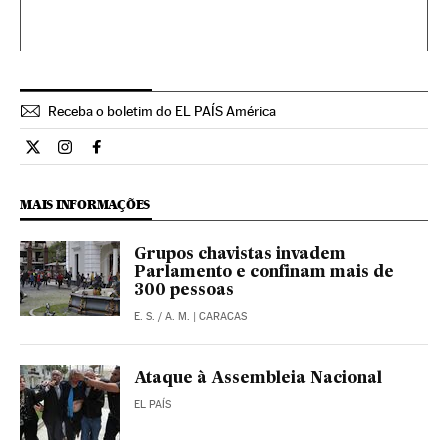
Receba o boletim do EL PAÍS América
Internacional El País Brasil en Twitter
Internacional El País Brasil en Instagram
Internacional El País Brasil en Facebook
MAIS INFORMAÇÕES
Grupos chavistas invadem
Parlamento e confinam mais de
300 pessoas
E. S.
/
A. M.
| CARACAS
Ataque à Assembleia Nacional
EL PAÍS