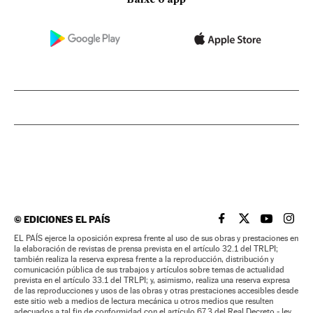
Baixe o app
©
EDICIONES EL PAÍS
EL PAÍS BRASIL EN
EL PAÍS BRASI
EL PAÍS B
EL PA
EL PAÍS ejerce la oposición expresa frente al uso de sus obras y prestaciones en
la elaboración de revistas de prensa prevista en el artículo 32.1 del TRLPI;
también realiza la reserva expresa frente a la reproducción, distribución y
comunicación pública de sus trabajos y artículos sobre temas de actualidad
prevista en el artículo 33.1 del TRLPI; y, asimismo, realiza una reserva expresa
de las reproducciones y usos de las obras y otras prestaciones accesibles desde
este sitio web a medios de lectura mecánica u otros medios que resulten
adecuados a tal fin de conformidad con el artículo 67.3 del Real Decreto - ley